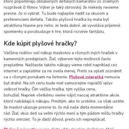
ktoré pripomínajú obľúbených detských kamarátov zo známych
rozprávok či filmov. Výber je taký obrovský, že niekedy nevieme
presne, čo si vybrať. Tu bude najlepšie riadiť sa vkusom a
preferenciami dieťaťa. Takáto plyšová hračka by mala byť
atraktívna hlavne pre neho. Je teda dobré, ak vyvoláva príjemné
spomienky a povzbudzuje k hre, ktorá rozvinie fantáziu.
Kde kúpiť plyšové hračky?
Väčšina rodičov volí nákup maskotov a rôznych iných hračiek v
kamenných predajniach. Žiaľ, výberom tejto možnosti často
preplatíme. Našťastie takéto nákupy vieme robiť napríklad cez
internet a zaplatíme za ne oveľa menej. Preto sa oplatí zoznámiť
sa s rôznymi ponukami na šetrenie.
Plyšové zvieratká
nemusia
byť drahé. Na ich cenu bude mať samozrejme najväčší vplyv
veľkosť hračky. Čím väčšia hračka, tým vyššia cena,
bohužiaľ. Napriek všetkému vieme nájsť naozaj atraktívne akcie,
ktoré nabádajú k nákupu. Predtým, ako to urobíme, sa však uistite,
že maskot ukazuje presne to, čo má naše dieťa momentálne
rád. Žiaľ, vkus detí sa veľmi rýchlo mení a tým pádom môžu hračky
rýchlo omrzieť. To je ďalší dôvod, prečo ich nepreplácať.