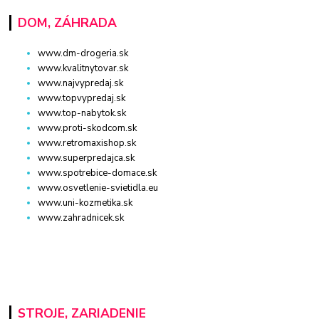
DOM, ZÁHRADA
www.dm-drogeria.sk
www.kvalitnytovar.sk
www.najvypredaj.sk
www.topvypredaj.sk
www.top-nabytok.sk
www.proti-skodcom.sk
www.retromaxishop.sk
www.superpredajca.sk
www.spotrebice-domace.sk
www.osvetlenie-svietidla.eu
www.uni-kozmetika.sk
www.zahradnicek.sk
STROJE, ZARIADENIE