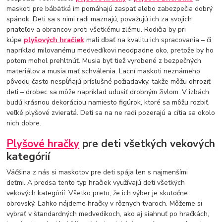
maskoti pre bábätká im pomáhajú zaspať alebo zabezpečia dobrý
spánok. Deti sa s nimi radi maznajú, považujú ich za svojich
priateľov a obrancov proti všetkému zlému. Rodičia by pri
kúpe
plyšových hračiek
mali dbať na kvalitu ich spracovania – či
napríklad milovanému medvedíkovi neodpadne oko, pretože by ho
potom mohol prehltnúť. Musia byť tiež vyrobené z bezpečných
materiálov a musia mať schválenia. Lacní maskoti neznámeho
pôvodu často nespĺňajú príslušné požiadavky, takže môžu ohroziť
deti – drobec sa môže napríklad udusiť drobným živlom. V izbách
budú krásnou dekoráciou namiesto figúrok, ktoré sa môžu rozbiť,
veľké plyšové zvieratá. Deti sa na ne radi pozerajú a cítia sa okolo
nich dobre.
Plyšové hračky
pre deti všetkých vekových
kategórií
Väčšina z nás si maskotov pre deti spája len s najmenšími
deťmi. A predsa tento typ hračiek využívajú deti všetkých
vekových kategórií. Všetko preto, že ich výber je skutočne
obrovský. Ľahko nájdeme hračky v rôznych tvaroch. Môžeme si
vybrať v štandardných medvedíkoch, ako aj siahnuť po hračkách,