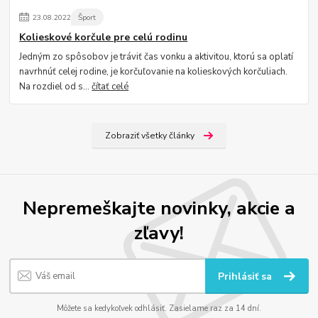
23
.
08
.
2022
Šport
Kolieskové korčule pre celú rodinu
Jedným zo spôsobov je tráviť čas vonku a aktivitou, ktorú sa oplatí
navrhnúť celej rodine, je korčuľovanie na kolieskových korčuliach.
Na rozdiel od s...
čítať celé
Zobraziť všetky články
Nepremeškajte novinky, akcie a
zľavy!
Prihlásiť sa
Môžete sa kedykoľvek odhlásiť. Zasielame raz za 14 dní.