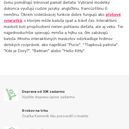
čomu pomáhajú trénovať pamäť dieťaťa. Vybrané modelky
dokonca vyučujú cudzie jazyky: angličtinu, francúzštinu či
nemčinu. Okrem vzdelávacej funkcie dobre fungujú ako
plyšové
zvieratká
, s ktorými môže batoľa spať a tráviť čas. Interaktívni
maskoti boli prispôsobení nielen pohlaviu dieťaťa, ale aj veku. Tie
najjednoduchšie spievajú, mrnčia a hýbu sa, čím zabávajú
batoľa. Mnoho interaktívnych maskotov odzrkadľuje hrdinov
detských rozprávok, ako napríklad "Pucio", "Tlapková patrola",
"Kde je Dory?", "Batman" alebo "Hello Kitty".
Doprava od 30€ zadarmo
Využite dopravu úplne zadarmo
8 rokov na trhu
Značka Kameník Vás presvedčí o kvalite