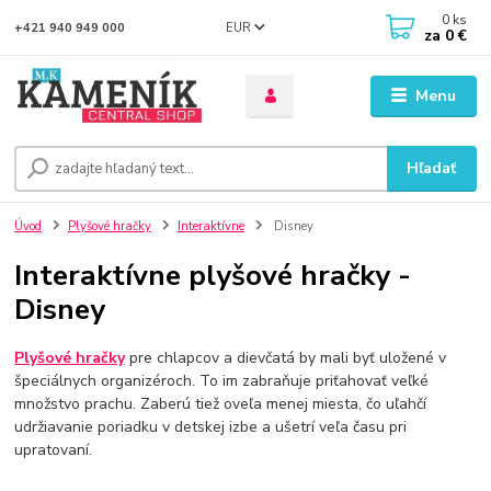
0
ks
EUR
+421 940 949 000
za
0 €
Menu
Hľadať
Úvod
Plyšové hračky
Interaktívne
Disney
Interaktívne plyšové hračky -
Disney
Plyšové hračky
pre chlapcov a dievčatá by mali byť uložené v
špeciálnych organizéroch. To im zabraňuje priťahovať veľké
množstvo prachu. Zaberú tiež oveľa menej miesta, čo uľahčí
udržiavanie poriadku v detskej izbe a ušetrí veľa času pri
upratovaní.