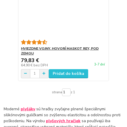
HVIEZDNE VOJNY. HOVORÍ MASKOT REY, POD
ZEMOU
79,83 €
3-7 dní
64,90 €
bez DPH
Pridať do košíka
strana
z 1
Moderné
plyšáky
sú hračky zvyčajne plnené špeciálnymi
silikónovými guličkami so zvýšenou elasticitou a odolnosťou proti
poškodeniu. Na výrobu
plyšových hračiek
sa používajú iba
overené, starostlivo vybrané materiály, ktoré spĺňajú najvyššie