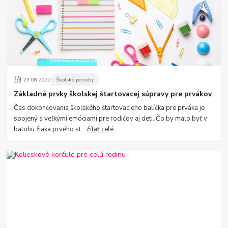
23
.
08
.
2022
Školské potreby
Základné prvky školskej štartovacej súpravy pre prvákov
Čas dokončovania školského štartovacieho balíčka pre prváka je
spojený s veľkými emóciami pre rodičov aj deti. Čo by malo byť v
batohu žiaka prvého st...
čítať celé