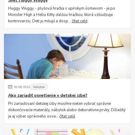
Svet Huggy Wuggy
Huggy Wuggy - plyšová hračka s upírskym úsmevom - je po
Monster High a Hello Kitty ďalšou hračkou, ktorá vzbudzuje
kontroverziu. Deti ju milujú a dosp...
čítať celé
30
.
08
.
2022
Nábytok
Ako zariadiť osvetlenie v detskej izbe?
Pri zariaďovaní detskej izby musíme nielen vybrať správne
dokončovacie materiály, nábytok alebo dekoratívne prvky. Dôležitý
je aj výber správneho osve...
čítať celé