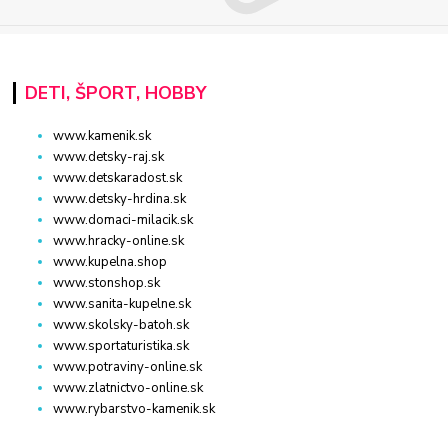
DETI, ŠPORT, HOBBY
www.kamenik.sk
www.detsky-raj.sk
www.detskaradost.sk
www.detsky-hrdina.sk
www.domaci-milacik.sk
www.hracky-online.sk
www.kupelna.shop
www.stonshop.sk
www.sanita-kupelne.sk
www.skolsky-batoh.sk
www.sportaturistika.sk
www.potraviny-online.sk
www.zlatnictvo-online.sk
www.rybarstvo-kamenik.sk