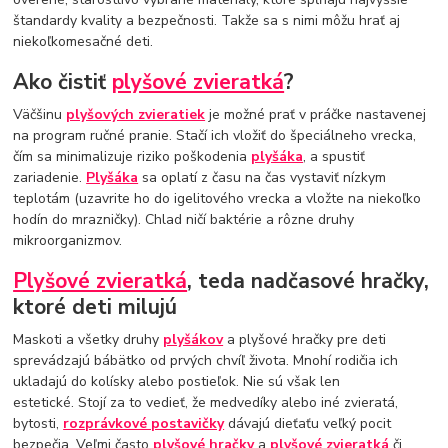
štandardy kvality a bezpečnosti. Takže sa s nimi môžu hrať aj
niekoľkomesačné deti.
Ako čistiť
plyšové zvieratká
?
Väčšinu
plyšových zvieratiek
je možné prať v práčke nastavenej
na program ručné pranie. Stačí ich vložiť do špeciálneho vrecka,
čím sa minimalizuje riziko poškodenia
plyšáka
, a spustiť
zariadenie.
Plyšáka
sa oplatí z času na čas vystaviť nízkym
teplotám (uzavrite ho do igelitového vrecka a vložte na niekoľko
hodín do mrazničky). Chlad ničí baktérie a rôzne druhy
mikroorganizmov.
Plyšové zvieratká
, teda nadčasové hračky,
ktoré deti milujú
Maskoti a všetky druhy
plyšákov
a plyšové hračky pre deti
sprevádzajú bábätko od prvých chvíľ života. Mnohí rodičia ich
ukladajú do kolísky alebo postieľok. Nie sú však len
estetické. Stojí za to vedieť, že medvedíky alebo iné zvieratá,
bytosti,
rozprávkové postavičky
dávajú dieťaťu veľký pocit
bezpečia. Veľmi často
plyšové hračky
a
plyšové zvieratká
či