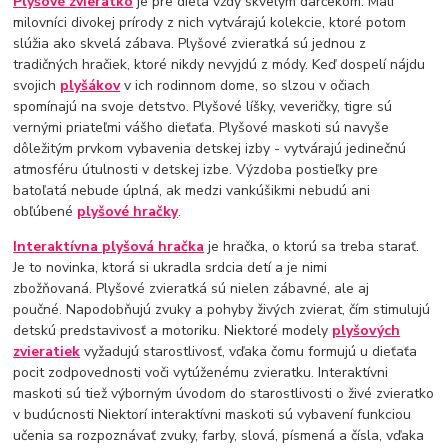
Plyšové zvieratko
je pre dieťa vždy skvelým darčekom. Malí
milovníci divokej prírody z nich vytvárajú kolekcie, ktoré potom
slúžia ako skvelá zábava. Plyšové zvieratká sú jednou z
tradičných hračiek, ktoré nikdy nevyjdú z módy. Keď dospelí nájdu
svojich
plyšákov
v ich rodinnom dome, so slzou v očiach
spomínajú na svoje detstvo. Plyšové líšky, veveričky, tigre sú
vernými priateľmi vášho dieťaťa. Plyšové maskoti sú navyše
dôležitým prvkom vybavenia detskej izby - vytvárajú jedinečnú
atmosféru útulnosti v detskej izbe. Výzdoba postieľky pre
batoľatá nebude úplná, ak medzi vankúšikmi nebudú ani
obľúbené
plyšové hračky
.
Interaktívna plyšová hračka
je hračka, o ktorú sa treba starať.
Je to novinka, ktorá si ukradla srdcia detí a je nimi
zbožňovaná. Plyšové zvieratká sú nielen zábavné, ale aj
poučné. Napodobňujú zvuky a pohyby živých zvierat, čím stimulujú
detskú predstavivosť a motoriku. Niektoré modely
plyšových
zvieratiek
vyžadujú starostlivosť, vďaka čomu formujú u dieťaťa
pocit zodpovednosti voči vytúženému zvieratku. Interaktívni
maskoti sú tiež výborným úvodom do starostlivosti o živé zvieratko
v budúcnosti Niektorí interaktívni maskoti sú vybavení funkciou
učenia sa rozpoznávať zvuky, farby, slová, písmená a čísla, vďaka