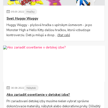
05
.
09
.
2022
Hračky
Svet Huggy Wuggy
Huggy Wuggy - plyšová hračka s upírskym úsmevom - je po
Monster High a Hello Kitty ďalšou hračkou, ktorá vzbudzuje
kontroverziu. Deti ju milujú a dosp...
čítať celé
30
.
08
.
2022
Nábytok
Ako zariadiť osvetlenie v detskej izbe?
Pri zariaďovaní detskej izby musíme nielen vybrať správne
dokončovacie materiály, nábytok alebo dekoratívne prvky. Dôležitý