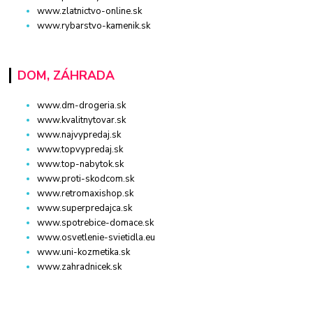
www.zlatnictvo-online.sk
www.rybarstvo-kamenik.sk
DOM, ZÁHRADA
www.dm-drogeria.sk
www.kvalitnytovar.sk
www.najvypredaj.sk
www.topvypredaj.sk
www.top-nabytok.sk
www.proti-skodcom.sk
www.retromaxishop.sk
www.superpredajca.sk
www.spotrebice-domace.sk
www.osvetlenie-svietidla.eu
www.uni-kozmetika.sk
www.zahradnicek.sk