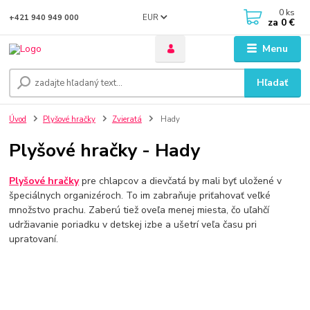
0
ks
EUR
+421 940 949 000
za
0 €
Menu
Hľadať
Úvod
Plyšové hračky
Zvieratá
Hady
Plyšové hračky - Hady
Plyšové hračky
pre chlapcov a dievčatá by mali byť uložené v
špeciálnych organizéroch. To im zabraňuje priťahovať veľké
množstvo prachu. Zaberú tiež oveľa menej miesta, čo uľahčí
udržiavanie poriadku v detskej izbe a ušetrí veľa času pri
upratovaní.