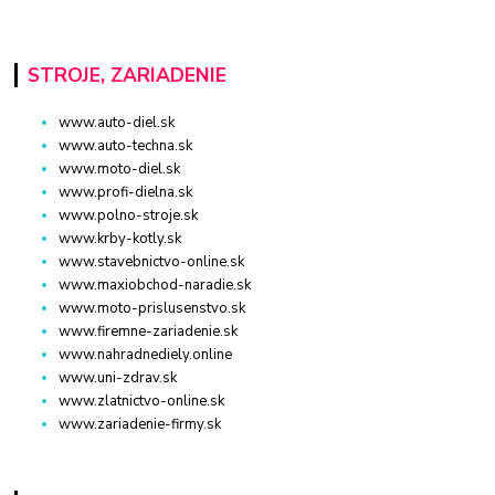
STROJE, ZARIADENIE
www.auto-diel.sk
www.auto-techna.sk
www.moto-diel.sk
www.profi-dielna.sk
www.polno-stroje.sk
www.krby-kotly.sk
www.stavebnictvo-online.sk
www.maxiobchod-naradie.sk
www.moto-prislusenstvo.sk
www.firemne-zariadenie.sk
www.nahradnediely.online
www.uni-zdrav.sk
www.zlatnictvo-online.sk
www.zariadenie-firmy.sk