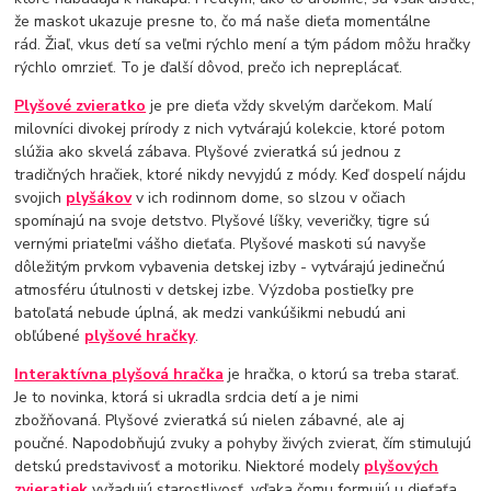
že maskot ukazuje presne to, čo má naše dieťa momentálne
rád. Žiaľ, vkus detí sa veľmi rýchlo mení a tým pádom môžu hračky
rýchlo omrzieť. To je ďalší dôvod, prečo ich nepreplácať.
Plyšové zvieratko
je pre dieťa vždy skvelým darčekom. Malí
milovníci divokej prírody z nich vytvárajú kolekcie, ktoré potom
slúžia ako skvelá zábava. Plyšové zvieratká sú jednou z
tradičných hračiek, ktoré nikdy nevyjdú z módy. Keď dospelí nájdu
svojich
plyšákov
v ich rodinnom dome, so slzou v očiach
spomínajú na svoje detstvo. Plyšové líšky, veveričky, tigre sú
vernými priateľmi vášho dieťaťa. Plyšové maskoti sú navyše
dôležitým prvkom vybavenia detskej izby - vytvárajú jedinečnú
atmosféru útulnosti v detskej izbe. Výzdoba postieľky pre
batoľatá nebude úplná, ak medzi vankúšikmi nebudú ani
obľúbené
plyšové hračky
.
Interaktívna plyšová hračka
je hračka, o ktorú sa treba starať.
Je to novinka, ktorá si ukradla srdcia detí a je nimi
zbožňovaná. Plyšové zvieratká sú nielen zábavné, ale aj
poučné. Napodobňujú zvuky a pohyby živých zvierat, čím stimulujú
detskú predstavivosť a motoriku. Niektoré modely
plyšových
zvieratiek
vyžadujú starostlivosť, vďaka čomu formujú u dieťaťa