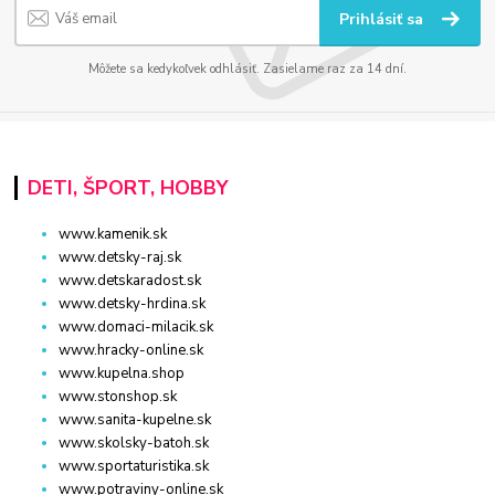
Prihlásiť sa
Môžete sa kedykoľvek odhlásiť. Zasielame raz za 14 dní.
DETI, ŠPORT, HOBBY
www.kamenik.sk
www.detsky-raj.sk
www.detskaradost.sk
www.detsky-hrdina.sk
www.domaci-milacik.sk
www.hracky-online.sk
www.kupelna.shop
www.stonshop.sk
www.sanita-kupelne.sk
www.skolsky-batoh.sk
www.sportaturistika.sk
www.potraviny-online.sk