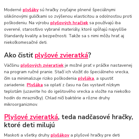
Moderné
plyšáky
sú hračky zvyčajne plnené špeciálnymi
silikónovými guličkami so zvýšenou elasticitou a odolnosťou proti
poškodeniu. Na výrobu
plyšových hračiek
sa používajú iba
overené, starostlivo vybrané materiály, ktoré spĺňajú najvyššie
štandardy kvality a bezpečnosti. Takže sa s nimi môžu hrať aj
niekoľkomesačné deti.
Ako čistiť
plyšové zvieratká
?
Väčšinu
plyšových zvieratiek
je možné prať v práčke nastavenej
na program ručné pranie. Stačí ich vložiť do špeciálneho vrecka,
čím sa minimalizuje riziko poškodenia
plyšáka
, a spustiť
zariadenie.
Plyšáka
sa oplatí z času na čas vystaviť nízkym
teplotám (uzavrite ho do igelitového vrecka a vložte na niekoľko
hodín do mrazničky). Chlad ničí baktérie a rôzne druhy
mikroorganizmov.
Plyšové zvieratká
, teda nadčasové hračky,
ktoré deti milujú
Maskoti a všetky druhy
plyšákov
a plyšové hračky pre deti