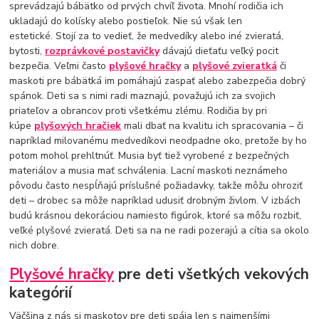
sprevádzajú bábätko od prvých chvíľ života. Mnohí rodičia ich
ukladajú do kolísky alebo postieľok. Nie sú však len
estetické. Stojí za to vedieť, že medvedíky alebo iné zvieratá,
bytosti,
rozprávkové postavičky
dávajú dieťaťu veľký pocit
bezpečia. Veľmi často
plyšové hračky
a
plyšové zvieratká
či
maskoti pre bábätká im pomáhajú zaspať alebo zabezpečia dobrý
spánok. Deti sa s nimi radi maznajú, považujú ich za svojich
priateľov a obrancov proti všetkému zlému. Rodičia by pri
kúpe
plyšových hračiek
mali dbať na kvalitu ich spracovania – či
napríklad milovanému medvedíkovi neodpadne oko, pretože by ho
potom mohol prehltnúť. Musia byť tiež vyrobené z bezpečných
materiálov a musia mať schválenia. Lacní maskoti neznámeho
pôvodu často nespĺňajú príslušné požiadavky, takže môžu ohroziť
deti – drobec sa môže napríklad udusiť drobným živlom. V izbách
budú krásnou dekoráciou namiesto figúrok, ktoré sa môžu rozbiť,
veľké plyšové zvieratá. Deti sa na ne radi pozerajú a cítia sa okolo
nich dobre.
Plyšové hračky
pre deti všetkých vekových
kategórií
Väčšina z nás si maskotov pre deti spája len s najmenšími