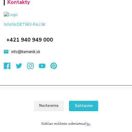
Kontakty
WWW.DETSKY-RAJ.SK
+421 940 949 000
info@kamenik.sk
© 2024 Všetky práva vyhradené KAMENIK.SK
Vytvorené na
Eshop-rychlo.sk
Súhlasím
Nastavenia
Súhlas môžete odmietnuť
tu
.