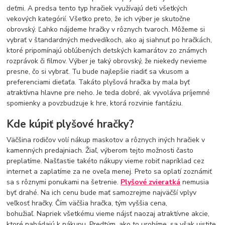
deťmi. A predsa tento typ hračiek využívajú deti všetkých
vekových kategórií. Všetko preto, že ich výber je skutočne
obrovský. Ľahko nájdeme hračky v rôznych tvaroch. Môžeme si
vybrať v štandardných medvedíkoch, ako aj siahnuť po hračkách,
ktoré pripomínajú obľúbených detských kamarátov zo známych
rozprávok či filmov. Výber je taký obrovský, že niekedy nevieme
presne, čo si vybrať. Tu bude najlepšie riadiť sa vkusom a
preferenciami dieťaťa. Takáto plyšová hračka by mala byť
atraktívna hlavne pre neho. Je teda dobré, ak vyvoláva príjemné
spomienky a povzbudzuje k hre, ktorá rozvinie fantáziu.
Kde kúpiť plyšové hračky?
Väčšina rodičov volí nákup maskotov a rôznych iných hračiek v
kamenných predajniach. Žiaľ, výberom tejto možnosti často
preplatíme. Našťastie takéto nákupy vieme robiť napríklad cez
internet a zaplatíme za ne oveľa menej. Preto sa oplatí zoznámiť
sa s rôznymi ponukami na šetrenie.
Plyšové zvieratká
nemusia
byť drahé. Na ich cenu bude mať samozrejme najväčší vplyv
veľkosť hračky. Čím väčšia hračka, tým vyššia cena,
bohužiaľ. Napriek všetkému vieme nájsť naozaj atraktívne akcie,
ktoré nabádajú k nákupu. Predtým, ako to urobíme, sa však uistite,