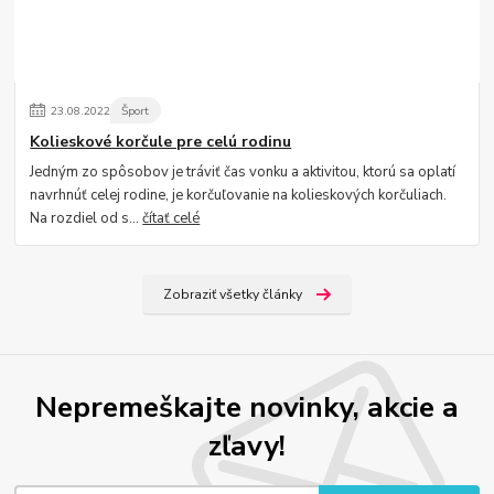
23
.
08
.
2022
Šport
Kolieskové korčule pre celú rodinu
Jedným zo spôsobov je tráviť čas vonku a aktivitou, ktorú sa oplatí
navrhnúť celej rodine, je korčuľovanie na kolieskových korčuliach.
Na rozdiel od s...
čítať celé
Zobraziť všetky články
Nepremeškajte novinky, akcie a
zľavy!