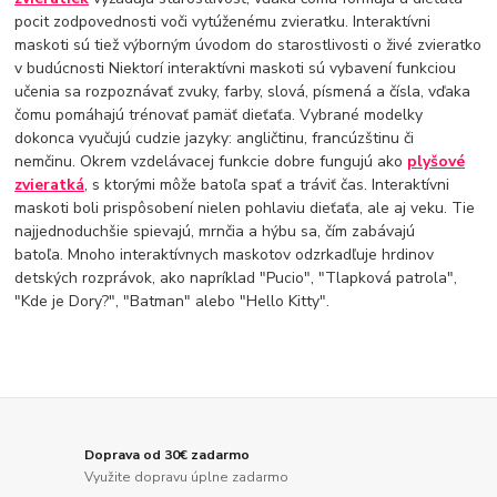
pocit zodpovednosti voči vytúženému zvieratku. Interaktívni
maskoti sú tiež výborným úvodom do starostlivosti o živé zvieratko
v budúcnosti Niektorí interaktívni maskoti sú vybavení funkciou
učenia sa rozpoznávať zvuky, farby, slová, písmená a čísla, vďaka
čomu pomáhajú trénovať pamäť dieťaťa. Vybrané modelky
dokonca vyučujú cudzie jazyky: angličtinu, francúzštinu či
nemčinu. Okrem vzdelávacej funkcie dobre fungujú ako
plyšové
zvieratká
, s ktorými môže batoľa spať a tráviť čas. Interaktívni
maskoti boli prispôsobení nielen pohlaviu dieťaťa, ale aj veku. Tie
najjednoduchšie spievajú, mrnčia a hýbu sa, čím zabávajú
batoľa. Mnoho interaktívnych maskotov odzrkadľuje hrdinov
detských rozprávok, ako napríklad "Pucio", "Tlapková patrola",
"Kde je Dory?", "Batman" alebo "Hello Kitty".
Doprava od 30€ zadarmo
Využite dopravu úplne zadarmo