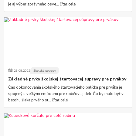
je aj výber správneho osve...
čítať celé
23
.
08
.
2022
Školské potreby
Základné prvky školskej štartovacej súpravy pre prvákov
Čas dokončovania školského štartovacieho balíčka pre prváka je
spojený s veľkými emóciami pre rodičov aj deti. Čo by malo byť v
batohu žiaka prvého st...
čítať celé