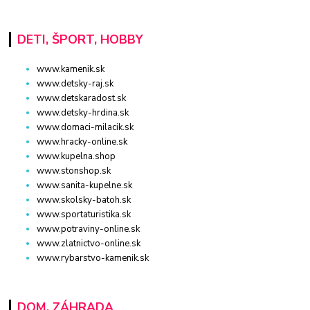
DETI, ŠPORT, HOBBY
www.kamenik.sk
www.detsky-raj.sk
www.detskaradost.sk
www.detsky-hrdina.sk
www.domaci-milacik.sk
www.hracky-online.sk
www.kupelna.shop
www.stonshop.sk
www.sanita-kupelne.sk
www.skolsky-batoh.sk
www.sportaturistika.sk
www.potraviny-online.sk
www.zlatnictvo-online.sk
www.rybarstvo-kamenik.sk
DOM, ZÁHRADA