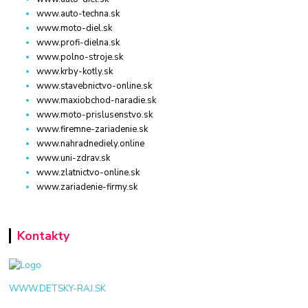
www.auto-techna.sk
www.moto-diel.sk
www.profi-dielna.sk
www.polno-stroje.sk
www.krby-kotly.sk
www.stavebnictvo-online.sk
www.maxiobchod-naradie.sk
www.moto-prislusenstvo.sk
www.firemne-zariadenie.sk
www.nahradnediely.online
www.uni-zdrav.sk
www.zlatnictvo-online.sk
www.zariadenie-firmy.sk
Kontakty
WWW.DETSKY-RAJ.SK