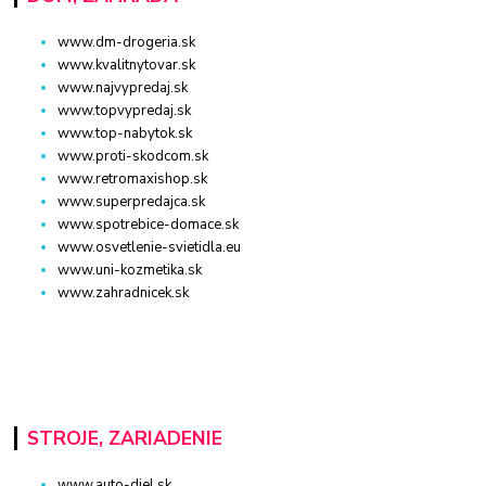
www.dm-drogeria.sk
www.kvalitnytovar.sk
www.najvypredaj.sk
www.topvypredaj.sk
www.top-nabytok.sk
www.proti-skodcom.sk
www.retromaxishop.sk
www.superpredajca.sk
www.spotrebice-domace.sk
www.osvetlenie-svietidla.eu
www.uni-kozmetika.sk
www.zahradnicek.sk
STROJE, ZARIADENIE
www.auto-diel.sk