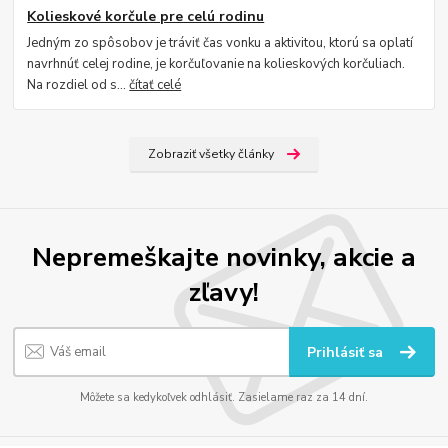
Kolieskové korčule pre celú rodinu
Jedným zo spôsobov je tráviť čas vonku a aktivitou, ktorú sa oplatí
navrhnúť celej rodine, je korčuľovanie na kolieskových korčuliach.
Na rozdiel od s...
čítať celé
Zobraziť všetky články
Nepremeškajte novinky, akcie a
zľavy!
Prihlásiť sa
Môžete sa kedykoľvek odhlásiť. Zasielame raz za 14 dní.