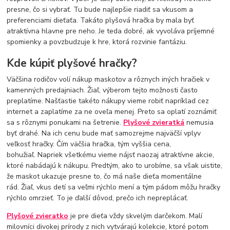
presne, čo si vybrať. Tu bude najlepšie riadiť sa vkusom a
preferenciami dieťaťa. Takáto plyšová hračka by mala byť
atraktívna hlavne pre neho. Je teda dobré, ak vyvoláva príjemné
spomienky a povzbudzuje k hre, ktorá rozvinie fantáziu.
Kde kúpiť plyšové hračky?
Väčšina rodičov volí nákup maskotov a rôznych iných hračiek v
kamenných predajniach. Žiaľ, výberom tejto možnosti často
preplatíme. Našťastie takéto nákupy vieme robiť napríklad cez
internet a zaplatíme za ne oveľa menej. Preto sa oplatí zoznámiť
sa s rôznymi ponukami na šetrenie.
Plyšové zvieratká
nemusia
byť drahé. Na ich cenu bude mať samozrejme najväčší vplyv
veľkosť hračky. Čím väčšia hračka, tým vyššia cena,
bohužiaľ. Napriek všetkému vieme nájsť naozaj atraktívne akcie,
ktoré nabádajú k nákupu. Predtým, ako to urobíme, sa však uistite,
že maskot ukazuje presne to, čo má naše dieťa momentálne
rád. Žiaľ, vkus detí sa veľmi rýchlo mení a tým pádom môžu hračky
rýchlo omrzieť. To je ďalší dôvod, prečo ich nepreplácať.
Plyšové zvieratko
je pre dieťa vždy skvelým darčekom. Malí
milovníci divokej prírody z nich vytvárajú kolekcie, ktoré potom