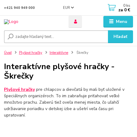
0
ks
EUR
+421 940 949 000
za
0 €
Menu
Hľadať
Úvod
Plyšové hračky
Interaktívne
Škrečky
Interaktívne plyšové hračky -
Škrečky
Plyšové hračky
pre chlapcov a dievčatá by mali byť uložené v
špeciálnych organizéroch. To im zabraňuje priťahovať veľké
množstvo prachu. Zaberú tiež oveľa menej miesta, čo uľahčí
udržiavanie poriadku v detskej izbe a ušetrí veľa času pri
upratovaní.