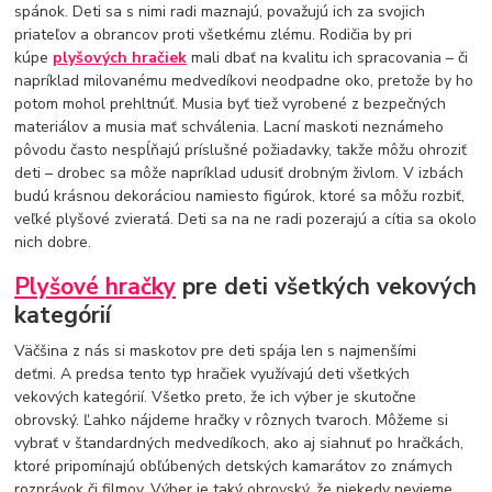
spánok. Deti sa s nimi radi maznajú, považujú ich za svojich
priateľov a obrancov proti všetkému zlému. Rodičia by pri
kúpe
plyšových hračiek
mali dbať na kvalitu ich spracovania – či
napríklad milovanému medvedíkovi neodpadne oko, pretože by ho
potom mohol prehltnúť. Musia byť tiež vyrobené z bezpečných
materiálov a musia mať schválenia. Lacní maskoti neznámeho
pôvodu často nespĺňajú príslušné požiadavky, takže môžu ohroziť
deti – drobec sa môže napríklad udusiť drobným živlom. V izbách
budú krásnou dekoráciou namiesto figúrok, ktoré sa môžu rozbiť,
veľké plyšové zvieratá. Deti sa na ne radi pozerajú a cítia sa okolo
nich dobre.
Plyšové hračky
pre deti všetkých vekových
kategórií
Väčšina z nás si maskotov pre deti spája len s najmenšími
deťmi. A predsa tento typ hračiek využívajú deti všetkých
vekových kategórií. Všetko preto, že ich výber je skutočne
obrovský. Ľahko nájdeme hračky v rôznych tvaroch. Môžeme si
vybrať v štandardných medvedíkoch, ako aj siahnuť po hračkách,
ktoré pripomínajú obľúbených detských kamarátov zo známych
rozprávok či filmov. Výber je taký obrovský, že niekedy nevieme