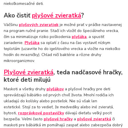
niekoľkomesačné deti.
Ako čistiť
plyšové zvieratká
?
Väčšinu
plyšových zvieratiek
je možné prať v práčke nastavenej
na program ručné pranie. Stačí ich vložiť do špeciálneho vrecka,
čím sa minimalizuje riziko poškodenia
plyšáka
, a spustiť
zariadenie.
Plyšáka
sa oplatí z času na čas vystaviť nízkym
teplotám (uzavrite ho do igelitového vrecka a vložte na niekoľko
hodín do mrazničky). Chlad ničí baktérie a rôzne druhy
mikroorganizmov.
Plyšové zvieratká
, teda nadčasové hračky,
ktoré deti milujú
Maskoti a všetky druhy
plyšákov
a plyšové hračky pre deti
sprevádzajú bábätko od prvých chvíľ života. Mnohí rodičia ich
ukladajú do kolísky alebo postieľok. Nie sú však len
estetické. Stojí za to vedieť, že medvedíky alebo iné zvieratá,
bytosti,
rozprávkové postavičky
dávajú dieťaťu veľký pocit
bezpečia. Veľmi často
plyšové hračky
a
plyšové zvieratká
či
maskoti pre bábätká im pomáhajú zaspať alebo zabezpečia dobrý