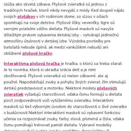
slúžia ako skvelá zábava. Plyšové zvieratká sú jednou z
tradičných hračiek, ktoré nikdy nevyjdú z módy. Keď dospelí nájdu
svojich
plyšákov
v ich rodinnom dome, so slzou v očiach
spomínajú na svoje detstvo. Plyšové líšky, veveričky, tigre sú
vernými priateľmi vášho dieťaťa. Plyšové maskoti sú navyše
dôležitým prvkom vybavenia detskej izby - vytvárajú jedinečnú
atmosféru útulnosti v detskej izbe. Výzdoba postieľky pre
batoľatá nebude úplná, ak medzi vankúšikmi nebudú ani
obľúbené
plyšové hračky
.
Interaktívna plyšová hračka
je hračka, o ktorú sa treba starať.
Je to novinka, ktorá si ukradla srdcia detí a je nimi
zbožňovaná. Plyšové zvieratká sú nielen zábavné, ale aj
poučné. Napodobňujú zvuky a pohyby živých zvierat, čím stimulujú
detskú predstavivosť a motoriku. Niektoré modely
plyšových
zvieratiek
vyžadujú starostlivosť, vďaka čomu formujú u dieťaťa
pocit zodpovednosti voči vytúženému zvieratku. Interaktívni
maskoti sú tiež výborným úvodom do starostlivosti o živé zvieratko
v budúcnosti Niektorí interaktívni maskoti sú vybavení funkciou
učenia sa rozpoznávať zvuky, farby, slová, písmená a čísla, vďaka
čomu pomáhajú trénovať pamäť dieťaťa. Vybrané modelky