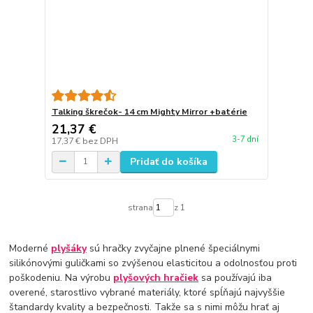
Talking škrečok- 14 cm Mighty Mirror +batérie
21,37 €
3-7 dní
17,37 €
bez DPH
Pridať do košíka
strana
z 1
Moderné
plyšáky
sú hračky zvyčajne plnené špeciálnymi
silikónovými guličkami so zvýšenou elasticitou a odolnosťou proti
poškodeniu. Na výrobu
plyšových hračiek
sa používajú iba
overené, starostlivo vybrané materiály, ktoré spĺňajú najvyššie
štandardy kvality a bezpečnosti. Takže sa s nimi môžu hrať aj