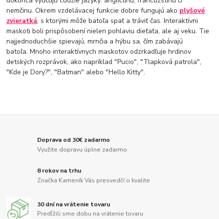
dokonca vyučujú cudzie jazyky: angličtinu, francúzštinu či
nemčinu. Okrem vzdelávacej funkcie dobre fungujú ako
plyšové
zvieratká
, s ktorými môže batoľa spať a tráviť čas. Interaktívni
maskoti boli prispôsobení nielen pohlaviu dieťaťa, ale aj veku. Tie
najjednoduchšie spievajú, mrnčia a hýbu sa, čím zabávajú
batoľa. Mnoho interaktívnych maskotov odzrkadľuje hrdinov
detských rozprávok, ako napríklad "Pucio", "Tlapková patrola",
"Kde je Dory?", "Batman" alebo "Hello Kitty".
Doprava od 30€ zadarmo
Využite dopravu úplne zadarmo
8 rokov na trhu
Značka Kameník Vás presvedčí o kvalite
30 dní na vrátenie tovaru
Predĺžili sme dobu na vrátenie tovaru