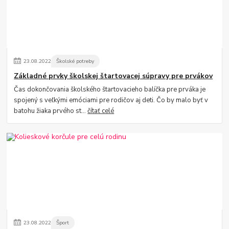
23
.
08
.
2022
Školské potreby
Základné prvky školskej štartovacej súpravy pre prvákov
Čas dokončovania školského štartovacieho balíčka pre prváka je
spojený s veľkými emóciami pre rodičov aj deti. Čo by malo byť v
batohu žiaka prvého st...
čítať celé
23
.
08
.
2022
Šport