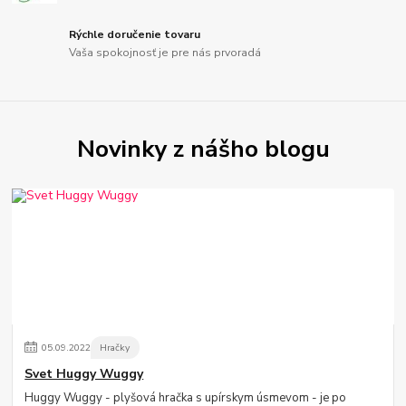
Rýchle doručenie tovaru
Vaša spokojnosť je pre nás prvoradá
Novinky z nášho blogu
05
.
09
.
2022
Hračky
Svet Huggy Wuggy
Huggy Wuggy - plyšová hračka s upírskym úsmevom - je po