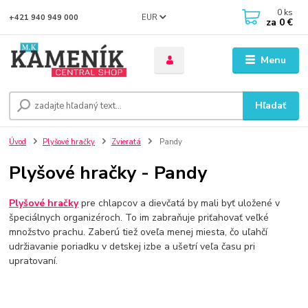
0
ks
EUR
+421 940 949 000
za
0 €
Menu
Hľadať
Úvod
Plyšové hračky
Zvieratá
Pandy
Plyšové hračky - Pandy
Plyšové hračky
pre chlapcov a dievčatá by mali byť uložené v
špeciálnych organizéroch. To im zabraňuje priťahovať veľké
množstvo prachu. Zaberú tiež oveľa menej miesta, čo uľahčí
udržiavanie poriadku v detskej izbe a ušetrí veľa času pri
upratovaní.