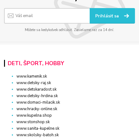
Prihlásiť sa
Môžete sa kedykoľvek odhlásiť. Zasielame raz za 14 dní.
DETI, ŠPORT, HOBBY
www.kamenik.sk
www.detsky-raj.sk
www.detskaradost.sk
www.detsky-hrdina.sk
www.domaci-milacik.sk
www.hracky-online.sk
www.kupelna.shop
www.stonshop.sk
www.sanita-kupelne.sk
www.skolsky-batoh.sk