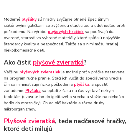
Moderné
plyšáky
sú hračky zvyčajne plnené špeciálnymi
silikónovými guličkami so zvýšenou elasticitou a odolnosťou proti
poškodeniu. Na výrobu
plyšových hračiek
sa používajú iba
overené, starostlivo vybrané materiály, ktoré spĺňajú najvyššie
štandardy kvality a bezpečnosti. Takže sa s nimi môžu hrať aj
niekoľkomesačné deti.
Ako čistiť
plyšové zvieratká
?
Väčšinu
plyšových zvieratiek
je možné prať v práčke nastavenej
na program ručné pranie. Stačí ich vložiť do špeciálneho vrecka,
čím sa minimalizuje riziko poškodenia
plyšáka
, a spustiť
zariadenie.
Plyšáka
sa oplatí z času na čas vystaviť nízkym
teplotám (uzavrite ho do igelitového vrecka a vložte na niekoľko
hodín do mrazničky). Chlad ničí baktérie a rôzne druhy
mikroorganizmov.
Plyšové zvieratká
, teda nadčasové hračky,
ktoré deti milujú