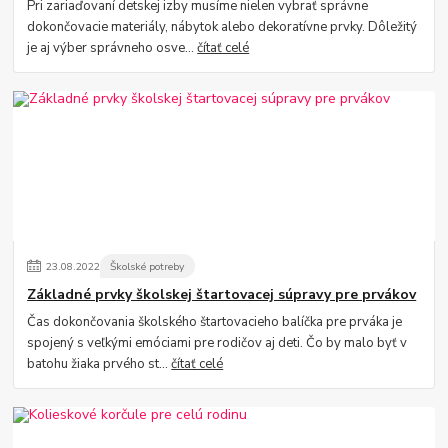
Pri zariaďovaní detskej izby musíme nielen vybrať správne
dokončovacie materiály, nábytok alebo dekoratívne prvky. Dôležitý
je aj výber správneho osve...
čítať celé
23
.
08
.
2022
Školské potreby
Základné prvky školskej štartovacej súpravy pre prvákov
Čas dokončovania školského štartovacieho balíčka pre prváka je
spojený s veľkými emóciami pre rodičov aj deti. Čo by malo byť v
batohu žiaka prvého st...
čítať celé