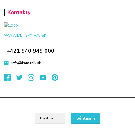
Kontakty
WWW.DETSKY-RAJ.SK
+421 940 949 000
info@kamenik.sk
© 2024 Všetky práva vyhradené KAMENIK.SK
Vytvorené na
Eshop-rychlo.sk
Súhlasím
Nastavenia