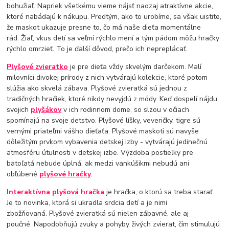
bohužiaľ. Napriek všetkému vieme nájsť naozaj atraktívne akcie,
ktoré nabádajú k nákupu. Predtým, ako to urobíme, sa však uistite,
že maskot ukazuje presne to, čo má naše dieťa momentálne
rád. Žiaľ, vkus detí sa veľmi rýchlo mení a tým pádom môžu hračky
rýchlo omrzieť. To je ďalší dôvod, prečo ich nepreplácať.
Plyšové zvieratko
je pre dieťa vždy skvelým darčekom. Malí
milovníci divokej prírody z nich vytvárajú kolekcie, ktoré potom
slúžia ako skvelá zábava. Plyšové zvieratká sú jednou z
tradičných hračiek, ktoré nikdy nevyjdú z módy. Keď dospelí nájdu
svojich
plyšákov
v ich rodinnom dome, so slzou v očiach
spomínajú na svoje detstvo. Plyšové líšky, veveričky, tigre sú
vernými priateľmi vášho dieťaťa. Plyšové maskoti sú navyše
dôležitým prvkom vybavenia detskej izby - vytvárajú jedinečnú
atmosféru útulnosti v detskej izbe. Výzdoba postieľky pre
batoľatá nebude úplná, ak medzi vankúšikmi nebudú ani
obľúbené
plyšové hračky
.
Interaktívna plyšová hračka
je hračka, o ktorú sa treba starať.
Je to novinka, ktorá si ukradla srdcia detí a je nimi
zbožňovaná. Plyšové zvieratká sú nielen zábavné, ale aj
poučné. Napodobňujú zvuky a pohyby živých zvierat, čím stimulujú