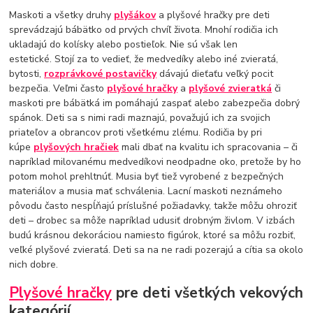
Maskoti a všetky druhy
plyšákov
a plyšové hračky pre deti
sprevádzajú bábätko od prvých chvíľ života. Mnohí rodičia ich
ukladajú do kolísky alebo postieľok. Nie sú však len
estetické. Stojí za to vedieť, že medvedíky alebo iné zvieratá,
bytosti,
rozprávkové postavičky
dávajú dieťaťu veľký pocit
bezpečia. Veľmi často
plyšové hračky
a
plyšové zvieratká
či
maskoti pre bábätká im pomáhajú zaspať alebo zabezpečia dobrý
spánok. Deti sa s nimi radi maznajú, považujú ich za svojich
priateľov a obrancov proti všetkému zlému. Rodičia by pri
kúpe
plyšových hračiek
mali dbať na kvalitu ich spracovania – či
napríklad milovanému medvedíkovi neodpadne oko, pretože by ho
potom mohol prehltnúť. Musia byť tiež vyrobené z bezpečných
materiálov a musia mať schválenia. Lacní maskoti neznámeho
pôvodu často nespĺňajú príslušné požiadavky, takže môžu ohroziť
deti – drobec sa môže napríklad udusiť drobným živlom. V izbách
budú krásnou dekoráciou namiesto figúrok, ktoré sa môžu rozbiť,
veľké plyšové zvieratá. Deti sa na ne radi pozerajú a cítia sa okolo
nich dobre.
Plyšové hračky
pre deti všetkých vekových
kategórií