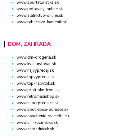
www.sportaturistika.sk
www.potraviny-online.sk
www.zlatnictvo-online.sk
www.rybarstvo-kamenik.sk
DOM, ZÁHRADA
www.dm-drogeria.sk
www.kvalitnytovar.sk
www.najvypredaj.sk
www.topvypredaj.sk
www.top-nabytok.sk
www.proti-skodcom.sk
www.retromaxishop.sk
www.superpredajca.sk
www.spotrebice-domace.sk
www.osvetlenie-svietidla.eu
www.uni-kozmetika.sk
www.zahradnicek.sk