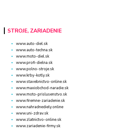
STROJE, ZARIADENIE
www.auto-diel.sk
www.auto-techna.sk
www.moto-diel.sk
www.profi-dielna.sk
www.polno-stroje.sk
www.krby-kotly.sk
www.stavebnictvo-online.sk
www.maxiobchod-naradie.sk
www.moto-prislusenstvo.sk
www.firemne-zariadenie.sk
www.nahradnediely.online
www.uni-zdrav.sk
www.zlatnictvo-online.sk
www.zariadenie-firmy.sk