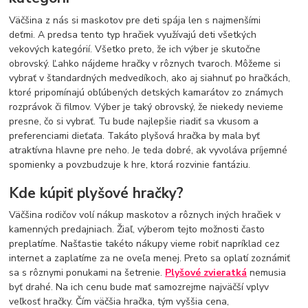
Väčšina z nás si maskotov pre deti spája len s najmenšími
deťmi. A predsa tento typ hračiek využívajú deti všetkých
vekových kategórií. Všetko preto, že ich výber je skutočne
obrovský. Ľahko nájdeme hračky v rôznych tvaroch. Môžeme si
vybrať v štandardných medvedíkoch, ako aj siahnuť po hračkách,
ktoré pripomínajú obľúbených detských kamarátov zo známych
rozprávok či filmov. Výber je taký obrovský, že niekedy nevieme
presne, čo si vybrať. Tu bude najlepšie riadiť sa vkusom a
preferenciami dieťaťa. Takáto plyšová hračka by mala byť
atraktívna hlavne pre neho. Je teda dobré, ak vyvoláva príjemné
spomienky a povzbudzuje k hre, ktorá rozvinie fantáziu.
Kde kúpiť plyšové hračky?
Väčšina rodičov volí nákup maskotov a rôznych iných hračiek v
kamenných predajniach. Žiaľ, výberom tejto možnosti často
preplatíme. Našťastie takéto nákupy vieme robiť napríklad cez
internet a zaplatíme za ne oveľa menej. Preto sa oplatí zoznámiť
sa s rôznymi ponukami na šetrenie.
Plyšové zvieratká
nemusia
byť drahé. Na ich cenu bude mať samozrejme najväčší vplyv
veľkosť hračky. Čím väčšia hračka, tým vyššia cena,