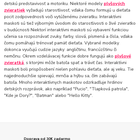
detskú predstavivosť a motoriku. Niektoré modely
plyšových
zvieratiek
vyžadujú starostlivosť, vďaka čomu formujú u dieťaťa
pocit zodpovednosti voči vytúženému zvieratku. Interaktívni
maskoti sú tiež výborným úvodom do starostlivosti o živé zvieratko
v budúcnosti Niektorí interaktívni maskoti sú vybavení funkciou
učenia sa rozpoznávať zvuky, farby, slová, písmená a čísla, vďaka
čomu pomáhajú trénovať pamäť dieťaťa. Vybrané modelky
dokonca vyučujú cudzie jazyky: angličtinu, francúzštinu či
nemčinu. Okrem vzdelávacej funkcie dobre fungujú ako
plyšové
zvieratká
, s ktorými môže batoľa spať a tráviť čas. Interaktívni
maskoti boli prispôsobení nielen pohlaviu dieťaťa, ale aj veku. Tie
najjednoduchšie spievajú, mrnčia a hýbu sa, čím zabávajú
batoľa. Mnoho interaktívnych maskotov odzrkadľuje hrdinov
detských rozprávok, ako napríklad "Pucio", "Tlapková patrola",
"Kde je Dory?", "Batman" alebo "Hello Kitty".
Doprava od 30€ zadarmo