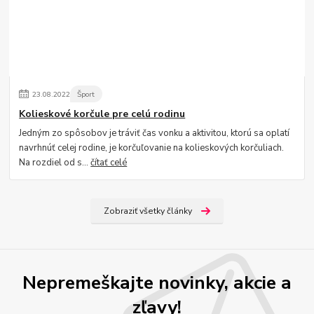
23
.
08
.
2022
Šport
Kolieskové korčule pre celú rodinu
Jedným zo spôsobov je tráviť čas vonku a aktivitou, ktorú sa oplatí
navrhnúť celej rodine, je korčuľovanie na kolieskových korčuliach.
Na rozdiel od s...
čítať celé
Zobraziť všetky články
Nepremeškajte novinky, akcie a
zľavy!