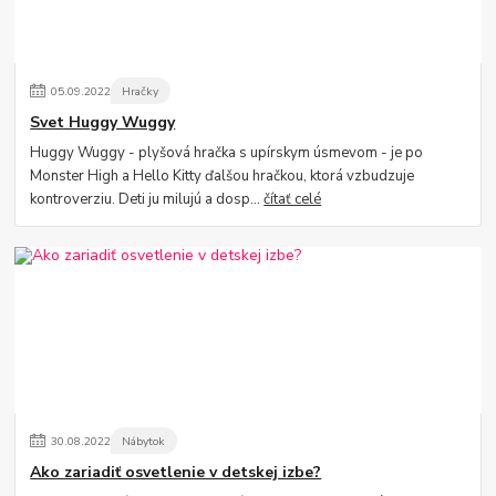
05
.
09
.
2022
Hračky
Svet Huggy Wuggy
Huggy Wuggy - plyšová hračka s upírskym úsmevom - je po
Monster High a Hello Kitty ďalšou hračkou, ktorá vzbudzuje
kontroverziu. Deti ju milujú a dosp...
čítať celé
30
.
08
.
2022
Nábytok
Ako zariadiť osvetlenie v detskej izbe?