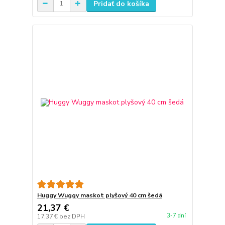
Pridať do košíka
Huggy Wuggy maskot plyšový 40 cm šedá
21,37 €
3-7 dní
17,37 €
bez DPH