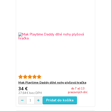
Mak Playtime Daddy dlhé nohy plyšová hračka
34 €
do 7 až 13
pracovných dní.
27,64 €
bez DPH
Pridať do košíka