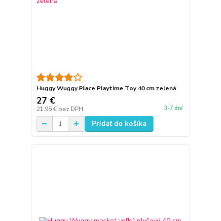
Huggy Wuggy Place Playtime Toy 40 cm zelená
27 €
3-7 dní
21,95 €
bez DPH
Pridať do košíka