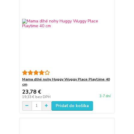
Mama dlhé nohy Huggy Wuggy Place Playtime 40
cm
23,78 €
3-7 dní
19,33 €
bez DPH
Pridať do košíka