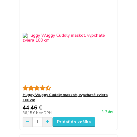
Huggy Wuggy Cuddly maskot, vypchaté zviera
100 cm
44,46 €
3-7 dní
36,15 €
bez DPH
Pridať do košíka