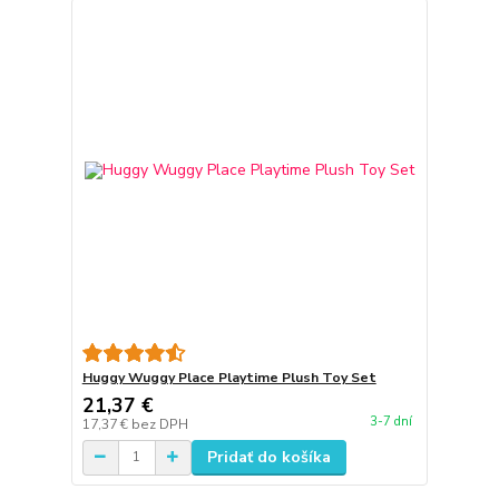
Huggy Wuggy Place Playtime Plush Toy Set
21,37 €
3-7 dní
17,37 €
bez DPH
Pridať do košíka