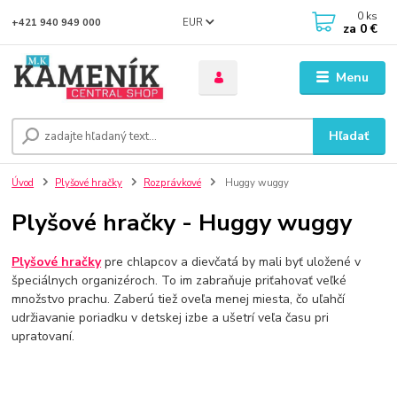
0
ks
EUR
+421 940 949 000
za
0 €
Menu
Hľadať
Úvod
Plyšové hračky
Rozprávkové
Huggy wuggy
Plyšové hračky - Huggy wuggy
Plyšové hračky
pre chlapcov a dievčatá by mali byť uložené v
špeciálnych organizéroch. To im zabraňuje priťahovať veľké
množstvo prachu. Zaberú tiež oveľa menej miesta, čo uľahčí
udržiavanie poriadku v detskej izbe a ušetrí veľa času pri
upratovaní.