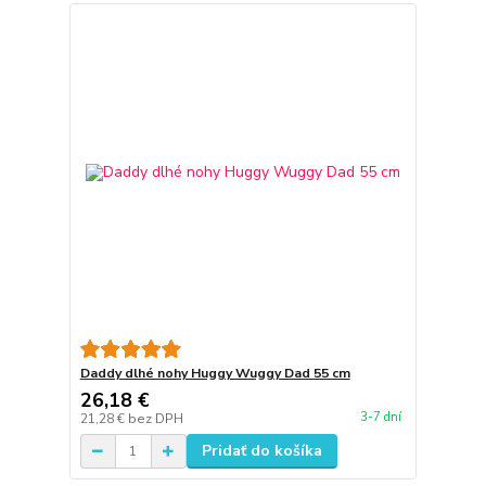
Daddy dlhé nohy Huggy Wuggy Dad 55 cm
26,18 €
3-7 dní
21,28 €
bez DPH
Pridať do košíka