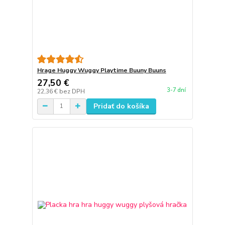
Hrage Huggy Wuggy Playtime Buuny Buuns
27,50 €
3-7 dní
22,36 €
bez DPH
Pridať do košíka