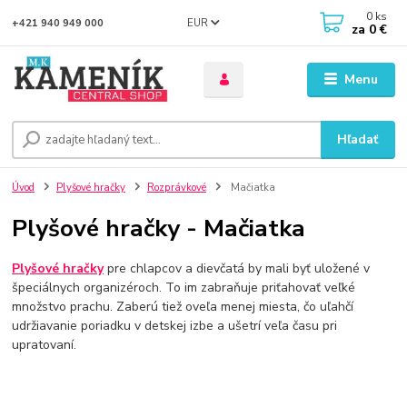
0
ks
EUR
+421 940 949 000
za
0 €
Menu
Hľadať
Úvod
Plyšové hračky
Rozprávkové
Mačiatka
Plyšové hračky - Mačiatka
Plyšové hračky
pre chlapcov a dievčatá by mali byť uložené v
špeciálnych organizéroch. To im zabraňuje priťahovať veľké
množstvo prachu. Zaberú tiež oveľa menej miesta, čo uľahčí
udržiavanie poriadku v detskej izbe a ušetrí veľa času pri
upratovaní.