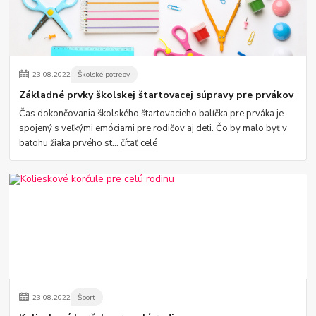
23
.
08
.
2022
Školské potreby
Základné prvky školskej štartovacej súpravy pre prvákov
Čas dokončovania školského štartovacieho balíčka pre prváka je
spojený s veľkými emóciami pre rodičov aj deti. Čo by malo byť v
batohu žiaka prvého st...
čítať celé
23
.
08
.
2022
Šport