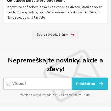
Kolieskové korčule pre celú rodinu
Jedným zo spôsobov je tráviť čas vonku a aktivitou, ktorú sa oplatí
navrhnúť celej rodine, je korčuľovanie na kolieskových korčuliach.
Na rozdiel od s...
čítať celé
Zobraziť všetky články
Nepremeškajte novinky, akcie a
zľavy!
Prihlásiť sa
Môžete sa kedykoľvek odhlásiť. Zasielame raz za 14 dní.