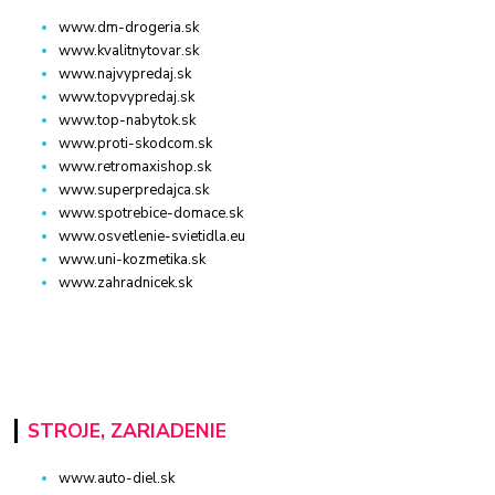
www.dm-drogeria.sk
www.kvalitnytovar.sk
www.najvypredaj.sk
www.topvypredaj.sk
www.top-nabytok.sk
www.proti-skodcom.sk
www.retromaxishop.sk
www.superpredajca.sk
www.spotrebice-domace.sk
www.osvetlenie-svietidla.eu
www.uni-kozmetika.sk
www.zahradnicek.sk
STROJE, ZARIADENIE
www.auto-diel.sk