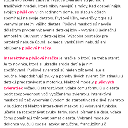
slúžia ako skvelá zábava. Plyšové zvieratká sú jednou z
tradičných hračiek, ktoré nikdy nevyjdú z módy. Keď dospelí nájdu
svojich
plyšákov
v ich rodinnom dome, so slzou v očiach
spomínajú na svoje detstvo. Plyšové líšky, veveričky, tigre sú
vernými priateľmi vášho dieťaťa. Plyšové maskoti sú navyše
dôležitým prvkom vybavenia detskej izby - vytvárajú jedinečnú
atmosféru útulnosti v detskej izbe. Výzdoba postieľky pre
batoľatá nebude úplná, ak medzi vankúšikmi nebudú ani
obľúbené
plyšové hračky
.
Interaktívna plyšová hračka
je hračka, o ktorú sa treba starať.
Je to novinka, ktorá si ukradla srdcia detí a je nimi
zbožňovaná. Plyšové zvieratká sú nielen zábavné, ale aj
poučné. Napodobňujú zvuky a pohyby živých zvierat, čím stimulujú
detskú predstavivosť a motoriku. Niektoré modely
plyšových
zvieratiek
vyžadujú starostlivosť, vďaka čomu formujú u dieťaťa
pocit zodpovednosti voči vytúženému zvieratku. Interaktívni
maskoti sú tiež výborným úvodom do starostlivosti o živé zvieratko
v budúcnosti Niektorí interaktívni maskoti sú vybavení funkciou
učenia sa rozpoznávať zvuky, farby, slová, písmená a čísla, vďaka
čomu pomáhajú trénovať pamäť dieťaťa. Vybrané modelky
dokonca vyučujú cudzie jazyky: angličtinu, francúzštinu či