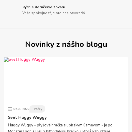
Rýchle doručenie tovaru
Vaša spokojnosť je pre nás prvoradá
Novinky z nášho blogu
05
.
09
.
2022
Hračky
Svet Huggy Wuggy
Huggy Wuggy - plyšová hračka s upírskym úsmevom - je po
Monster High a Hello Kitty ďalšou hračkou, ktorá vzbudzuje