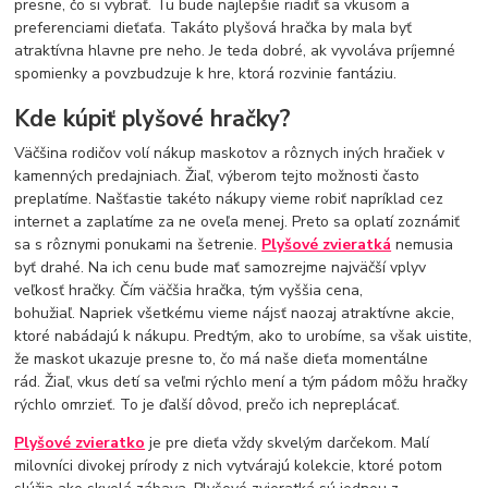
presne, čo si vybrať. Tu bude najlepšie riadiť sa vkusom a
preferenciami dieťaťa. Takáto plyšová hračka by mala byť
atraktívna hlavne pre neho. Je teda dobré, ak vyvoláva príjemné
spomienky a povzbudzuje k hre, ktorá rozvinie fantáziu.
Kde kúpiť plyšové hračky?
Väčšina rodičov volí nákup maskotov a rôznych iných hračiek v
kamenných predajniach. Žiaľ, výberom tejto možnosti často
preplatíme. Našťastie takéto nákupy vieme robiť napríklad cez
internet a zaplatíme za ne oveľa menej. Preto sa oplatí zoznámiť
sa s rôznymi ponukami na šetrenie.
Plyšové zvieratká
nemusia
byť drahé. Na ich cenu bude mať samozrejme najväčší vplyv
veľkosť hračky. Čím väčšia hračka, tým vyššia cena,
bohužiaľ. Napriek všetkému vieme nájsť naozaj atraktívne akcie,
ktoré nabádajú k nákupu. Predtým, ako to urobíme, sa však uistite,
že maskot ukazuje presne to, čo má naše dieťa momentálne
rád. Žiaľ, vkus detí sa veľmi rýchlo mení a tým pádom môžu hračky
rýchlo omrzieť. To je ďalší dôvod, prečo ich nepreplácať.
Plyšové zvieratko
je pre dieťa vždy skvelým darčekom. Malí
milovníci divokej prírody z nich vytvárajú kolekcie, ktoré potom