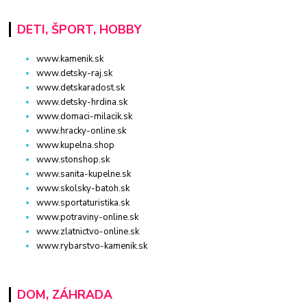
DETI, ŠPORT, HOBBY
www.kamenik.sk
www.detsky-raj.sk
www.detskaradost.sk
www.detsky-hrdina.sk
www.domaci-milacik.sk
www.hracky-online.sk
www.kupelna.shop
www.stonshop.sk
www.sanita-kupelne.sk
www.skolsky-batoh.sk
www.sportaturistika.sk
www.potraviny-online.sk
www.zlatnictvo-online.sk
www.rybarstvo-kamenik.sk
DOM, ZÁHRADA