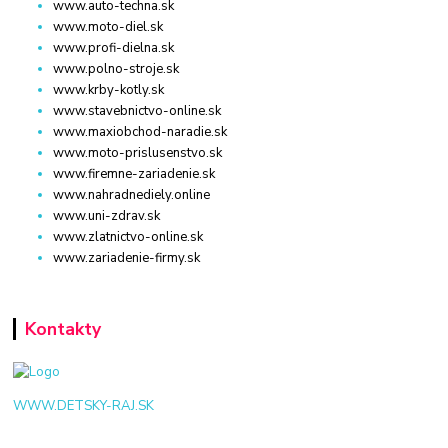
www.auto-techna.sk
www.moto-diel.sk
www.profi-dielna.sk
www.polno-stroje.sk
www.krby-kotly.sk
www.stavebnictvo-online.sk
www.maxiobchod-naradie.sk
www.moto-prislusenstvo.sk
www.firemne-zariadenie.sk
www.nahradnediely.online
www.uni-zdrav.sk
www.zlatnictvo-online.sk
www.zariadenie-firmy.sk
Kontakty
WWW.DETSKY-RAJ.SK