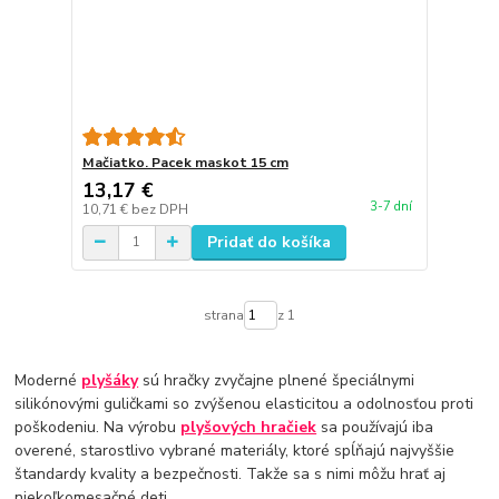
Mačiatko. Pacek maskot 15 cm
13,17 €
3-7 dní
10,71 €
bez DPH
Pridať do košíka
strana
z 1
Moderné
plyšáky
sú hračky zvyčajne plnené špeciálnymi
silikónovými guličkami so zvýšenou elasticitou a odolnosťou proti
poškodeniu. Na výrobu
plyšových hračiek
sa používajú iba
overené, starostlivo vybrané materiály, ktoré spĺňajú najvyššie
štandardy kvality a bezpečnosti. Takže sa s nimi môžu hrať aj
niekoľkomesačné deti.