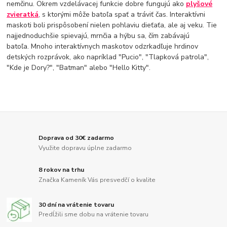
nemčinu. Okrem vzdelávacej funkcie dobre fungujú ako
plyšové
zvieratká
, s ktorými môže batoľa spať a tráviť čas. Interaktívni
maskoti boli prispôsobení nielen pohlaviu dieťaťa, ale aj veku. Tie
najjednoduchšie spievajú, mrnčia a hýbu sa, čím zabávajú
batoľa. Mnoho interaktívnych maskotov odzrkadľuje hrdinov
detských rozprávok, ako napríklad "Pucio", "Tlapková patrola",
"Kde je Dory?", "Batman" alebo "Hello Kitty".
Doprava od 30€ zadarmo
Využite dopravu úplne zadarmo
8 rokov na trhu
Značka Kameník Vás presvedčí o kvalite
30 dní na vrátenie tovaru
Predĺžili sme dobu na vrátenie tovaru