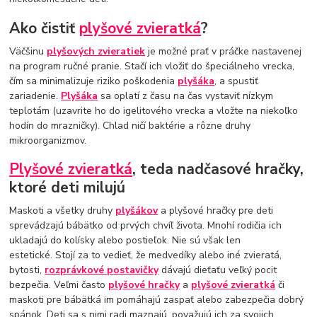
Ako čistiť
plyšové zvieratká
?
Väčšinu
plyšových zvieratiek
je možné prať v práčke nastavenej
na program ručné pranie. Stačí ich vložiť do špeciálneho vrecka,
čím sa minimalizuje riziko poškodenia
plyšáka
, a spustiť
zariadenie.
Plyšáka
sa oplatí z času na čas vystaviť nízkym
teplotám (uzavrite ho do igelitového vrecka a vložte na niekoľko
hodín do mrazničky). Chlad ničí baktérie a rôzne druhy
mikroorganizmov.
Plyšové zvieratká
, teda nadčasové hračky,
ktoré deti milujú
Maskoti a všetky druhy
plyšákov
a plyšové hračky pre deti
sprevádzajú bábätko od prvých chvíľ života. Mnohí rodičia ich
ukladajú do kolísky alebo postieľok. Nie sú však len
estetické. Stojí za to vedieť, že medvedíky alebo iné zvieratá,
bytosti,
rozprávkové postavičky
dávajú dieťaťu veľký pocit
bezpečia. Veľmi často
plyšové hračky
a
plyšové zvieratká
či
maskoti pre bábätká im pomáhajú zaspať alebo zabezpečia dobrý
spánok. Deti sa s nimi radi maznajú, považujú ich za svojich