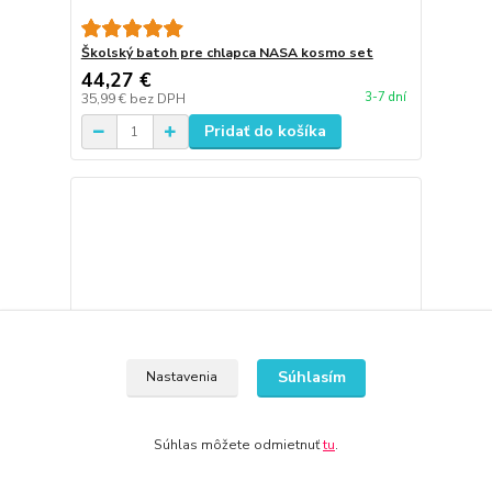
Školský batoh pre chlapca NASA kosmo set
44,27 €
3-7 dní
35,99 €
bez DPH
Pridať do košíka
Súhlasím
Nastavenia
Súhlas môžete odmietnuť
tu
.