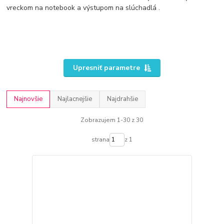
vreckom na notebook a výstupom na slúchadlá .
Upresniť parametre
Najnovšie
Najlacnejšie
Najdrahšie
Zobrazujem 1-30 z 30
strana
z 1