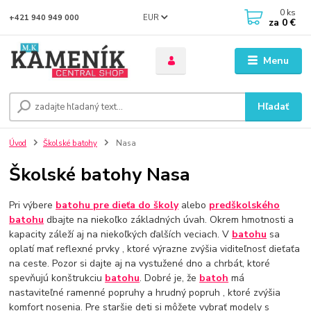
0
ks
EUR
+421 940 949 000
za
0 €
Menu
Hľadať
Úvod
Školské batohy
Nasa
Školské batohy Nasa
Pri výbere
batohu pre dieťa do školy
alebo
predškolského
batohu
dbajte na niekoľko základných úvah. Okrem hmotnosti a
kapacity záleží aj na niekoľkých ďalších veciach. V
batohu
sa
oplatí mať reflexné prvky , ktoré výrazne zvýšia viditeľnosť dieťaťa
na ceste. Pozor si dajte aj na vystužené dno a chrbát, ktoré
spevňujú konštrukciu
batohu
. Dobré je, že
batoh
má
nastaviteľné ramenné popruhy a hrudný popruh , ktoré zvýšia
komfort nosenia. Pre staršie deti si môžete vybrať modely s