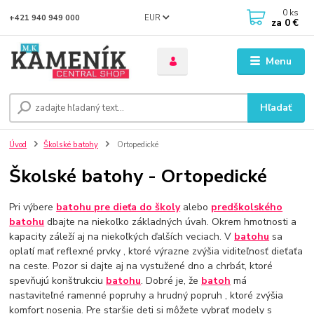
0
ks
EUR
+421 940 949 000
za
0 €
Menu
Hľadať
Úvod
Školské batohy
Ortopedické
Školské batohy - Ortopedické
Pri výbere
batohu pre dieťa do školy
alebo
predškolského
batohu
dbajte na niekoľko základných úvah. Okrem hmotnosti a
kapacity záleží aj na niekoľkých ďalších veciach. V
batohu
sa
oplatí mať reflexné prvky , ktoré výrazne zvýšia viditeľnosť dieťaťa
na ceste. Pozor si dajte aj na vystužené dno a chrbát, ktoré
spevňujú konštrukciu
batohu
. Dobré je, že
batoh
má
nastaviteľné ramenné popruhy a hrudný popruh , ktoré zvýšia
komfort nosenia. Pre staršie deti si môžete vybrať modely s