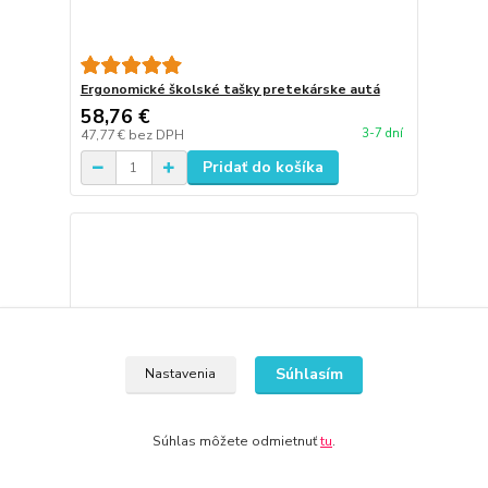
Ergonomické školské tašky pretekárske autá
58,76 €
3-7 dní
47,77 €
bez DPH
Pridať do košíka
Súhlasím
Nastavenia
Súhlas môžete odmietnuť
tu
.