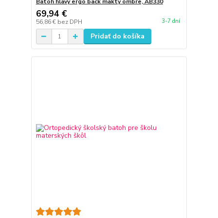
Batoh hlavy ergo back makty ombre, AB330
69,94 €
3-7 dní
56,86 €
bez DPH
Pridať do košíka