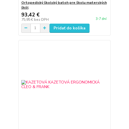
Ortopedický školský batoh pre školu materských
škôl
93,42 €
3-7 dní
75,95 €
bez DPH
Pridať do košíka