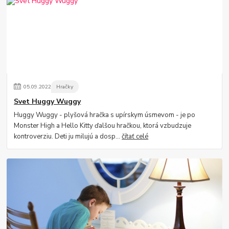
05
.
09
.
2022
Hračky
Svet Huggy Wuggy
Huggy Wuggy - plyšová hračka s upírskym úsmevom - je po
Monster High a Hello Kitty ďalšou hračkou, ktorá vzbudzuje
kontroverziu. Deti ju milujú a dosp...
čítať celé