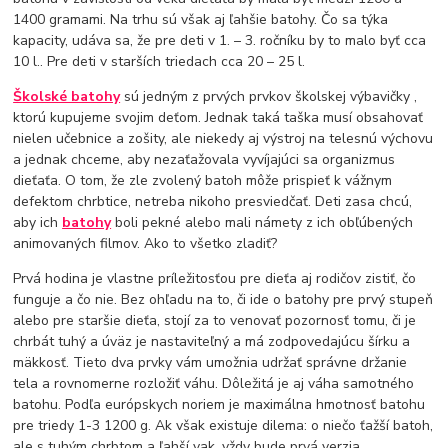
1400 gramami. Na trhu sú však aj ľahšie batohy. Čo sa týka
kapacity, udáva sa, že pre deti v 1. – 3. ročníku by to malo byť cca
10 l.. Pre deti v starších triedach cca 20 – 25 l.
Školské batohy
sú jedným z prvých prvkov školskej výbavičky ,
ktorú kupujeme svojim deťom. Jednak taká taška musí obsahovať
nielen učebnice a zošity, ale niekedy aj výstroj na telesnú výchovu
a jednak chceme, aby nezaťažovala vyvíjajúci sa organizmus
dieťaťa. O tom, že zle zvolený batoh môže prispieť k vážnym
defektom chrbtice, netreba nikoho presviedčať. Deti zasa chcú,
aby ich
batohy
boli pekné alebo mali námety z ich obľúbených
animovaných filmov. Ako to všetko zladiť?
Prvá hodina je vlastne príležitosťou pre dieťa aj rodičov zistiť, čo
funguje a čo nie. Bez ohľadu na to, či ide o batohy pre prvý stupeň
alebo pre staršie dieťa, stojí za to venovať pozornosť tomu, či je
chrbát tuhý a úväz je nastaviteľný a má zodpovedajúcu šírku a
mäkkosť. Tieto dva prvky vám umožnia udržať správne držanie
tela a rovnomerne rozložiť váhu. Dôležitá je aj váha samotného
batohu. Podľa európskych noriem je maximálna hmotnosť batohu
pre triedy 1-3 1200 g. Ak však existuje dilema: o niečo ťažší batoh,
ale s tuhým chrbtom a ľahší vak, vždy bude prvá verzia