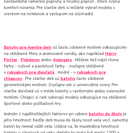
nastaviteľné ramenné popruhy a hrudný popruh , ktoré zvýšia
komfort nosenia. Pre staršie deti si môžete vybrať modely s
vreckom na notebook a výstupom na slúchadlá .
Batohy pre menšie deti
sú často zdobené motívmi odkazujúcimi
na obľúbené filmy a animované seriály, ako napríklad
Harry
Potter
,
Pokémon
alebo
Avengers
. Môžete tiež nájsť rôzne
farby - ružové a pastelové farby - zvyčajne obľúbené
v
ruksakoch pre dievčatá
, modré - v
ruksakoch pre
chlapcov
. Pre staršie deti sú
batohy
často zdobené
geometrickými motívmi. Zvyčajne ide o univerzálne vzory. Pre
staršie dievčatá sú v móde batohy s rastlinnými alebo zvieracími
motívmi. Chlapci si radi vyberajú modely odkazujúce na obľúbené
športové alebo počítačové hry.
Jedným z najdôležitejších faktorov pri výbere
batohu do školy
je
jeho hmotnosť. Keďže deti musia do školy nosiť veľa vecí, samotný
batoh by nemal vážiť veľa. Udáva sa, že maximálna hmotnosť
batohu v závislosti od veku dieťaťa by mala byť medzi 1200 a