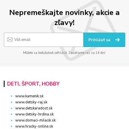
Nepremeškajte novinky, akcie a
zľavy!
Prihlásiť sa
Môžete sa kedykoľvek odhlásiť. Zasielame raz za 14 dní.
DETI, ŠPORT, HOBBY
www.kamenik.sk
www.detsky-raj.sk
www.detskaradost.sk
www.detsky-hrdina.sk
www.domaci-milacik.sk
www.hracky-online.sk