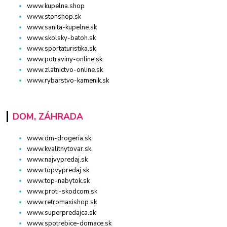
www.kupelna.shop
www.stonshop.sk
www.sanita-kupelne.sk
www.skolsky-batoh.sk
www.sportaturistika.sk
www.potraviny-online.sk
www.zlatnictvo-online.sk
www.rybarstvo-kamenik.sk
DOM, ZÁHRADA
www.dm-drogeria.sk
www.kvalitnytovar.sk
www.najvypredaj.sk
www.topvypredaj.sk
www.top-nabytok.sk
www.proti-skodcom.sk
www.retromaxishop.sk
www.superpredajca.sk
www.spotrebice-domace.sk