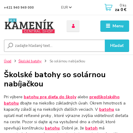
0
ks
EUR
+421 940 949 000
za
0 €
Menu
Hľadať
Úvod
Školské batohy
So solárnou nabíjačkou
Školské batohy so solárnou
nabíjačkou
Pri výbere
batohu pre dieťa do školy
alebo
predškolského
batohu
dbajte na niekoľko základných úvah. Okrem hmotnosti a
kapacity záleží aj na niekoľkých ďalších veciach. V
batohu
sa
oplatí mať reflexné prvky , ktoré výrazne zvýšia viditeľnosť dieťaťa
na ceste. Pozor si dajte aj na vystužené dno a chrbát, ktoré
spevňujú konštrukciu
batohu
. Dobré je, že
batoh
má