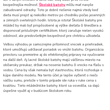
bezpečnejšia možnosť.
Školské batohy
môžu mať navyše
zabudované odrazky. Toto je dobré riešenie najmä vtedy keď
dieťa musí prejsť aj niekoľko metrov po chodníku počas jesenných
a zimných svetelných hodín. Istota je istota! Školské batohy pre
mládež by mali byť prispôsobené aj výške dieťaťa či tínedžera a
disponovať príslušným certifikátom, ktorý zaručuje nielen vysokú
odolnosť, ale predovšetkým bezpečnosť pre chrbticu užívateľa.
Veľkou výhodou je samozrejme prítomnosť vreciek a priehradiek,
ktoré umožňujú udržiavať poriadok vo vnútri batohu. Organizácia
priestoru sa premietne aj do efektívnejšej prípravy na vyučovanie
na ďalší deň. Aj lacné školské batohy majú väčšinou miesto na
občiansky preukaz, držiak na nosenie batohu či vrecko na fľašu s
vodou. Cena by však nemala byť vlastnosťou, ktorá rozhoduje o
kúpe daného modelu. Na tento účel je lepšie vyčleniť o niečo
väčšiu sumu, pretože v tomto prípade ide ruka v ruke cena s
kvalitou. Tieto mládežnícke batohy, ktoré sa osvedčia, sa dajú
úspešne využiť aj v budúcom školskom roku.