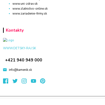
www.uni-zdrav.sk
www.zlatnictvo-online.sk
www.zariadenie-firmy.sk
Kontakty
WWW.DETSKY-RAJ.SK
+421 940 949 000
info@kamenik.sk
© 2024 Všetky práva vyhradené KAMENIK.SK