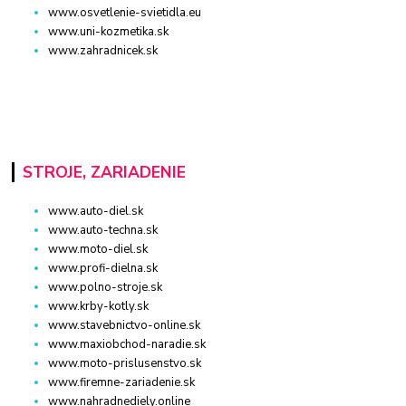
www.osvetlenie-svietidla.eu
www.uni-kozmetika.sk
www.zahradnicek.sk
STROJE, ZARIADENIE
www.auto-diel.sk
www.auto-techna.sk
www.moto-diel.sk
www.profi-dielna.sk
www.polno-stroje.sk
www.krby-kotly.sk
www.stavebnictvo-online.sk
www.maxiobchod-naradie.sk
www.moto-prislusenstvo.sk
www.firemne-zariadenie.sk
www.nahradnediely.online