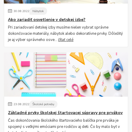
30
.
08
.
2022
Nábytok
Ako zariadiť osvetlenie v detskej izbe?
Pri zariaďovaní detskej izby musíme nielen vybrať správne
dokončovacie materiály, nábytok alebo dekoratívne prvky. Dôležitý
je aj výber správneho osve...
čítať celé
23
.
08
.
2022
Školské potreby
Základné prvky školskej štartovacej súpravy pre prvákov
Čas dokončovania školského štartovacieho balíčka pre prváka je
spojený s veľkými emóciami pre rodičov aj deti. Čo by malo byť v