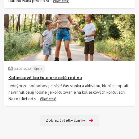
batohu žiaka prvého st...
čítať celé
23
.
08
.
2022
Šport
Kolieskové korčule pre celú rodinu
Jedným zo spôsobov je tráviť čas vonku a aktivitou, ktorú sa oplatí
navrhnúť celej rodine, je korčuľovanie na kolieskových korčuliach.
Na rozdiel od s...
čítať celé
Zobraziť všetky články