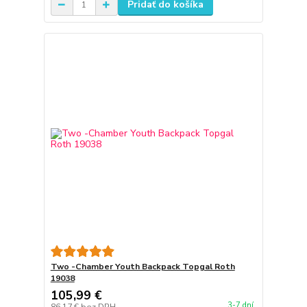
Pridať do košíka
Two -Chamber Youth Backpack Topgal Roth
19038
105,99 €
3-7 dní
86,17 €
bez DPH