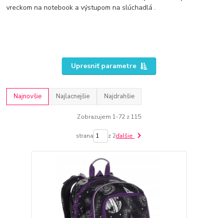
vreckom na notebook a výstupom na slúchadlá .
Upresniť parametre
Najnovšie
Najlacnejšie
Najdrahšie
Zobrazujem 1-72 z 115
strana
z 2
ďalšie