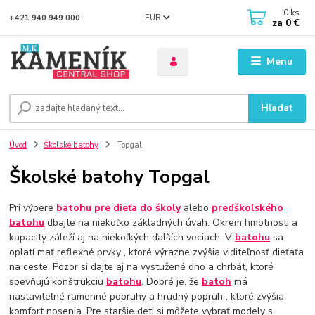
0
ks
EUR
+421 940 949 000
za
0 €
Menu
Hľadať
Úvod
Školské batohy
Topgal
Školské batohy Topgal
Pri výbere
batohu pre dieťa do školy
alebo
predškolského
batohu
dbajte na niekoľko základných úvah. Okrem hmotnosti a
kapacity záleží aj na niekoľkých ďalších veciach. V
batohu
sa
oplatí mať reflexné prvky , ktoré výrazne zvýšia viditeľnosť dieťaťa
na ceste. Pozor si dajte aj na vystužené dno a chrbát, ktoré
spevňujú konštrukciu
batohu
. Dobré je, že
batoh
má
nastaviteľné ramenné popruhy a hrudný popruh , ktoré zvýšia
komfort nosenia. Pre staršie deti si môžete vybrať modely s