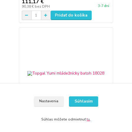
111,17 €
3-7 dní
90,38 €
bez DPH
Pridať do košíka
Súhlasím
Nastavenia
Súhlas môžete odmietnuť
tu
.
Topgal Yumi mládežnícky batoh 18028