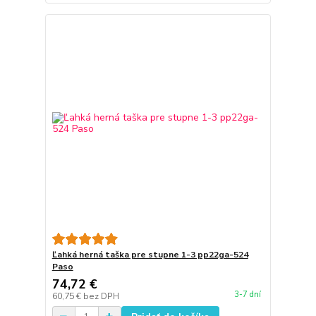
Ľahká herná taška pre stupne 1-3 pp22ga-524
Paso
74,72 €
3-7 dní
60,75 €
bez DPH