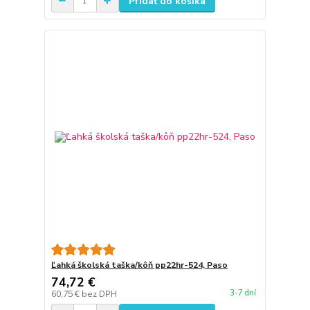
Pridať do košíka
Ľahká školská taška/kôň pp22hr-524, Paso
74,72 €
3-7 dní
60,75 €
bez DPH