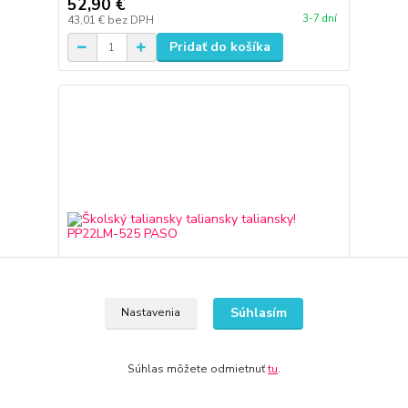
52,90 €
3-7 dní
43,01 €
bez DPH
Pridať do košíka
Súhlasím
Nastavenia
Súhlas môžete odmietnuť
tu
.
Školský taliansky taliansky taliansky! PP22LM-