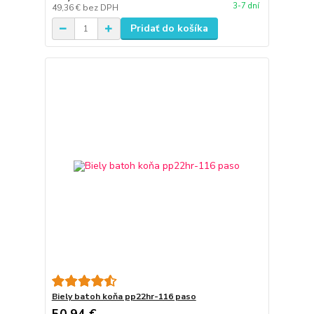
3-7 dní
49,36 €
bez DPH
Pridať do košíka
Biely batoh koňa pp22hr-116 paso
50,94 €