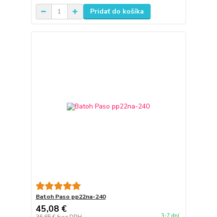
Pridať do košíka
Batoh Paso pp22na-240
45,08 €
3-7 dní
36,65 €
bez DPH