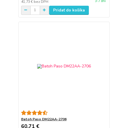
3-7 dní
41,73 €
bez DPH
Pridať do košíka
Batoh Paso DM22AA-2706
60,71 €