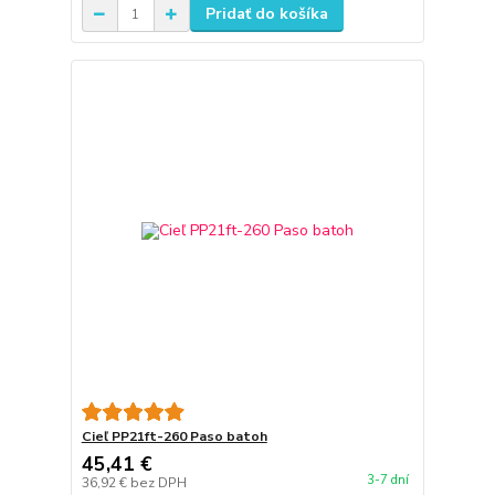
Pridať do košíka
Cieľ PP21ft-260 Paso batoh
45,41 €
3-7 dní
36,92 €
bez DPH