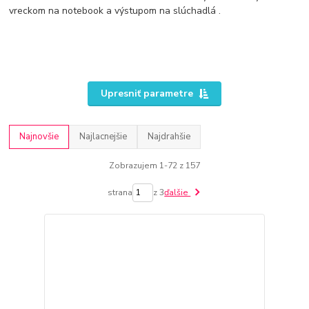
vreckom na notebook a výstupom na slúchadlá .
Upresniť parametre
Najnovšie
Najlacnejšie
Najdrahšie
Zobrazujem 1-72 z 157
strana
z 3
ďalšie