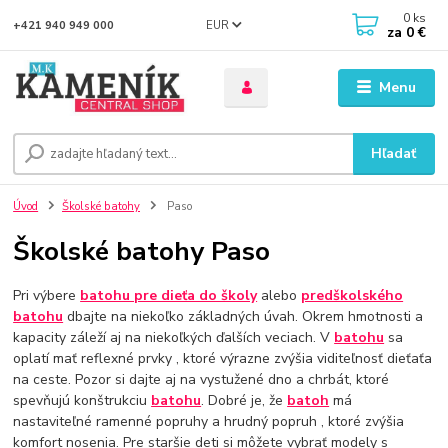
0
ks
EUR
+421 940 949 000
za
0 €
Menu
Hľadať
Úvod
Školské batohy
Paso
Školské batohy Paso
Pri výbere
batohu pre dieťa do školy
alebo
predškolského
batohu
dbajte na niekoľko základných úvah. Okrem hmotnosti a
kapacity záleží aj na niekoľkých ďalších veciach. V
batohu
sa
oplatí mať reflexné prvky , ktoré výrazne zvýšia viditeľnosť dieťaťa
na ceste. Pozor si dajte aj na vystužené dno a chrbát, ktoré
spevňujú konštrukciu
batohu
. Dobré je, že
batoh
má
nastaviteľné ramenné popruhy a hrudný popruh , ktoré zvýšia
komfort nosenia. Pre staršie deti si môžete vybrať modely s