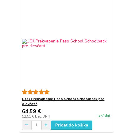
L.O.l Prekvapenie Paso School Schoolback pre
dievčatá
64,59 €
3-7 dní
52,51 €
bez DPH
Pridať do košíka