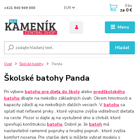
0
ks
EUR
+421 940 949 000
za
0 €
Menu
Hľadať
Úvod
Školské batohy
Panda
Školské batohy Panda
Pri výbere
batohu pre dieťa do školy
alebo
predškolského
batohu
dbajte na niekoľko základných úvah. Okrem hmotnosti a
kapacity záleží aj na niekoľkých ďalších veciach. V
batohu
sa
oplatí mať reflexné prvky , ktoré výrazne zvýšia viditeľnosť dieťaťa
na ceste. Pozor si dajte aj na vystužené dno a chrbát, ktoré
spevňujú konštrukciu
batohu
. Dobré je, že
batoh
má
nastaviteľné ramenné popruhy a hrudný popruh , ktoré zvýšia
komfort nosenia. Pre staršie deti si môžete vybrať modely s