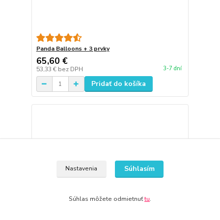
Panda Balloons + 3 prvky
65,60 €
3-7 dní
53,33 €
bez DPH
Pridať do košíka
Súhlasím
Nastavenia
Súhlas môžete odmietnuť
tu
.