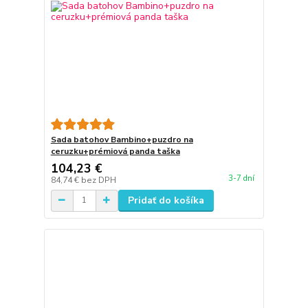
Sada batohov Bambino+puzdro na
ceruzku+prémiová panda taška
104,23 €
3-7 dní
84,74 €
bez DPH
Pridať do košíka