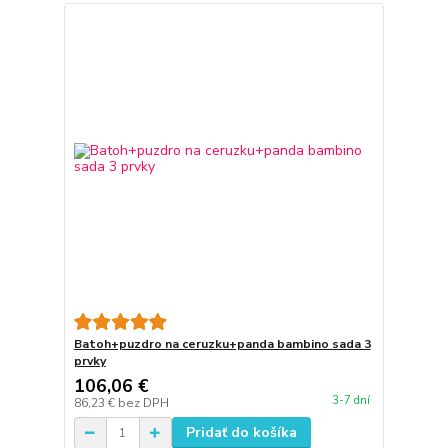
Batoh+puzdro na ceruzku+panda bambino sada 3
prvky
106,06 €
3-7 dní
86,23 €
bez DPH
Pridať do košíka