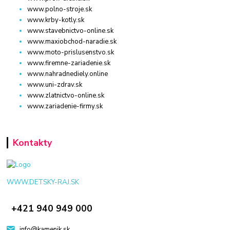
www.polno-stroje.sk
www.krby-kotly.sk
www.stavebnictvo-online.sk
www.maxiobchod-naradie.sk
www.moto-prislusenstvo.sk
www.firemne-zariadenie.sk
www.nahradnediely.online
www.uni-zdrav.sk
www.zlatnictvo-online.sk
www.zariadenie-firmy.sk
Kontakty
WWW.DETSKY-RAJ.SK
+421 940 949 000
info@kamenik.sk