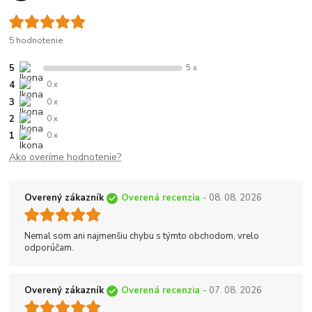
5 hodnotenie
5
5 x
4
0 x
3
0 x
2
0 x
1
0 x
Ako overíme hodnotenie?
Overený zákazník
Overená recenzia
- 08. 08. 2026
Nemal som ani najmenšiu chybu s týmto obchodom, vrelo
odporúčam.
Overený zákazník
Overená recenzia
- 07. 08. 2026