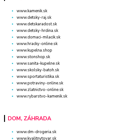
www.kamenik.sk
www.detsky-raj.sk
www.detskaradost.sk
www.detsky-hrdina.sk
www.domaci-milacik.sk
www.hracky-online.sk
www.kupelna.shop
www.stonshop.sk
www.sanita-kupelne.sk
www.skolsky-batoh.sk
www.sportaturistika.sk
www.potraviny-online.sk
www.zlatnictvo-online.sk
www.rybarstvo-kamenik.sk
DOM, ZÁHRADA
www.dm-drogeria.sk
www.kvalitnytovar.sk