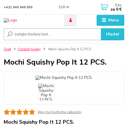
0
ks
EUR
+421 940 949 000
za
0 €
Menu
Hľadať
Úvod
Ostatné hračky
Mochi Squishy Pop It 12 PCS.
Mochi Squishy Pop It 12 PCS.
Ako ma hodnotia zákazníci
Mochi Squishy Pop It 12 PCS.