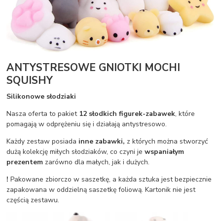
ANTYSTRESOWE GNIOTKI MOCHI
SQUISHY
Silikonowe słodziaki
Nasza oferta to pakiet
12 słodkich figurek-zabawek
, które
pomagają w odprężeniu się i działają antystresowo.
Każdy zestaw posiada
inne zabawki,
z których można stworzyć
dużą kolekcję miłych słodziaków, co czyni je
wspaniałym
prezentem
zarówno dla małych, jak i dużych.
!
Pakowane zbiorczo w saszetkę, a każda sztuka jest bezpiecznie
zapakowana w oddzielną saszetkę foliową. Kartonik nie jest
częścią zestawu.