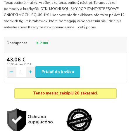
Terapeutické hračky. Hračky jako terapeutický nástroj. Terapeuticke
pomocky a hračky.GNIOTKI MOCHI SQUISHY POP ITANTYSTRESOWE
GNIOTKI MOCHI SQUISHYSilikonowe słodziakiNasza oferta to pakiet 12
słodkich figurek-zabawek, które pomagają w odprężeniu się i działają
antystresowo.Każdy zestaw posiada inne...
celý popis
Dostupnosť
3-7 dní
43,06 €
35,01 €
bez DPH
Pridať do košíka
Tento mesiac zakúpili 20 zákazníci.
Ochrana
kupujúcého