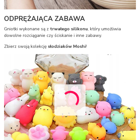
ODPRĘŻAJĄCA ZABAWA
Gniotki wykonane są z
trwałego silikonu
, który umożliwia
dowolne rozciąganie czy ściskanie i inne zabawy.
Zbierz swoją kolekcję
słodziaków Moshi
!