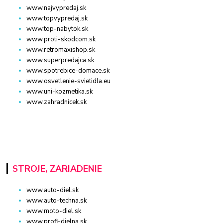
www.najvypredaj.sk
www.topvypredaj.sk
www.top-nabytok.sk
www.proti-skodcom.sk
www.retromaxishop.sk
www.superpredajca.sk
www.spotrebice-domace.sk
www.osvetlenie-svietidla.eu
www.uni-kozmetika.sk
www.zahradnicek.sk
STROJE, ZARIADENIE
www.auto-diel.sk
www.auto-techna.sk
www.moto-diel.sk
www.profi-dielna.sk