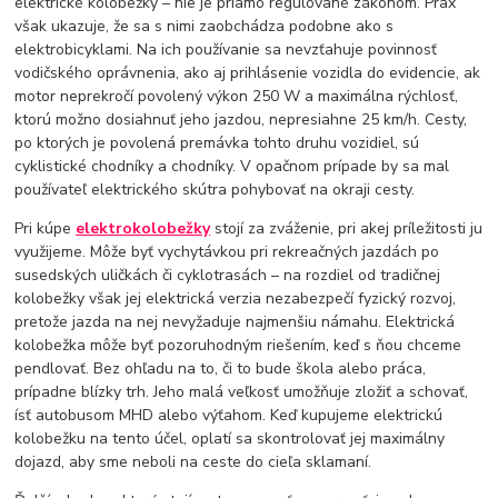
elektrické kolobežky – nie je priamo regulované zákonom. Prax
však ukazuje, že sa s nimi zaobchádza podobne ako s
elektrobicyklami. Na ich používanie sa nevzťahuje povinnosť
vodičského oprávnenia, ako aj prihlásenie vozidla do evidencie, ak
motor neprekročí povolený výkon 250 W a maximálna rýchlosť,
ktorú možno dosiahnuť jeho jazdou, nepresiahne 25 km/h. Cesty,
po ktorých je povolená premávka tohto druhu vozidiel, sú
cyklistické chodníky a chodníky. V opačnom prípade by sa mal
používateľ elektrického skútra pohybovať na okraji cesty.
Pri kúpe
elektrokolobežky
stojí za zváženie, pri akej príležitosti ju
využijeme. Môže byť vychytávkou pri rekreačných jazdách po
susedských uličkách či cyklotrasách – na rozdiel od tradičnej
kolobežky však jej elektrická verzia nezabezpečí fyzický rozvoj,
pretože jazda na nej nevyžaduje najmenšiu námahu. Elektrická
kolobežka môže byť pozoruhodným riešením, keď s ňou chceme
pendlovať. Bez ohľadu na to, či to bude škola alebo práca,
prípadne blízky trh. Jeho malá veľkosť umožňuje zložiť a schovať,
ísť autobusom MHD alebo výťahom. Keď kupujeme elektrickú
kolobežku na tento účel, oplatí sa skontrolovať jej maximálny
dojazd, aby sme neboli na ceste do cieľa sklamaní.