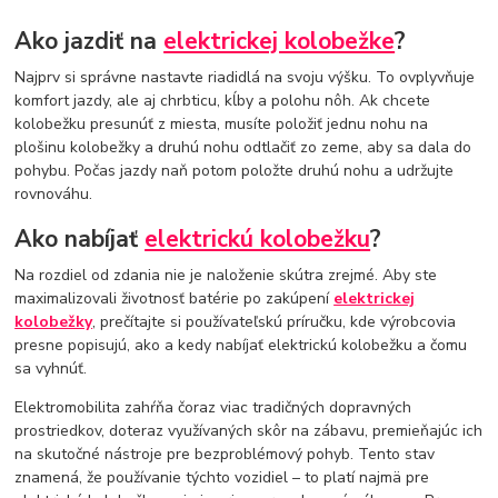
Ako jazdiť na
elektrickej kolobežke
?
Najprv si správne nastavte riadidlá na svoju výšku. To ovplyvňuje
komfort jazdy, ale aj chrbticu, kĺby a polohu nôh. Ak chcete
kolobežku presunúť z miesta, musíte položiť jednu nohu na
plošinu kolobežky a druhú nohu odtlačiť zo zeme, aby sa dala do
pohybu. Počas jazdy naň potom položte druhú nohu a udržujte
rovnováhu.
Ako nabíjať
elektrickú kolobežku
?
Na rozdiel od zdania nie je naloženie skútra zrejmé. Aby ste
maximalizovali životnosť batérie po zakúpení
elektrickej
kolobežky
, prečítajte si používateľskú príručku, kde výrobcovia
presne popisujú, ako a kedy nabíjať elektrickú kolobežku a čomu
sa vyhnúť.
Elektromobilita zahŕňa čoraz viac tradičných dopravných
prostriedkov, doteraz využívaných skôr na zábavu, premieňajúc ich
na skutočné nástroje pre bezproblémový pohyb. Tento stav
znamená, že používanie týchto vozidiel – to platí najmä pre