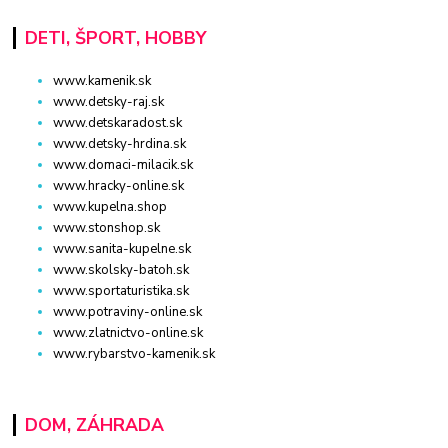
DETI, ŠPORT, HOBBY
www.kamenik.sk
www.detsky-raj.sk
www.detskaradost.sk
www.detsky-hrdina.sk
www.domaci-milacik.sk
www.hracky-online.sk
www.kupelna.shop
www.stonshop.sk
www.sanita-kupelne.sk
www.skolsky-batoh.sk
www.sportaturistika.sk
www.potraviny-online.sk
www.zlatnictvo-online.sk
www.rybarstvo-kamenik.sk
DOM, ZÁHRADA