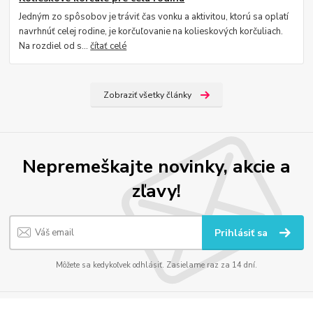
Jedným zo spôsobov je tráviť čas vonku a aktivitou, ktorú sa oplatí
navrhnúť celej rodine, je korčuľovanie na kolieskových korčuliach.
Na rozdiel od s...
čítať celé
Zobraziť všetky články
Nepremeškajte novinky, akcie a
zľavy!
Prihlásiť sa
Môžete sa kedykoľvek odhlásiť. Zasielame raz za 14 dní.