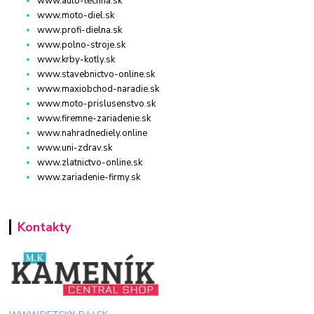
www.auto-techna.sk
www.moto-diel.sk
www.profi-dielna.sk
www.polno-stroje.sk
www.krby-kotly.sk
www.stavebnictvo-online.sk
www.maxiobchod-naradie.sk
www.moto-prislusenstvo.sk
www.firemne-zariadenie.sk
www.nahradnediely.online
www.uni-zdrav.sk
www.zlatnictvo-online.sk
www.zariadenie-firmy.sk
Kontakty