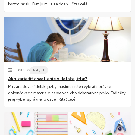
kontroverziu. Deti ju milujú a dosp...
čítať celé
30
.
08
.
2022
Nábytok
Ako zariadiť osvetlenie v detskej izbe?
Pri zariaďovaní detskej izby musíme nielen vybrať správne
dokončovacie materiály, nábytok alebo dekoratívne prvky. Dôležitý
je aj výber správneho osve...
čítať celé