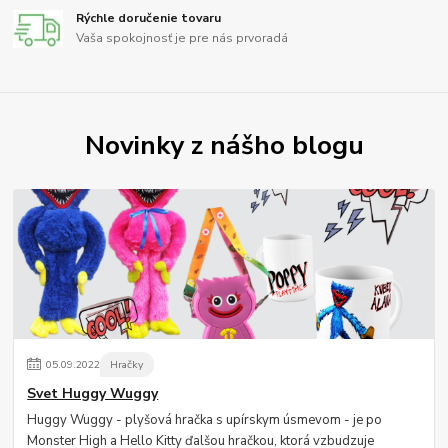
Rýchle doručenie tovaru
Vaša spokojnosť je pre nás prvoradá
Novinky z nášho blogu
05
.
09
.
2022
Hračky
Svet Huggy Wuggy
Huggy Wuggy - plyšová hračka s upírskym úsmevom - je po
Monster High a Hello Kitty ďalšou hračkou, ktorá vzbudzuje