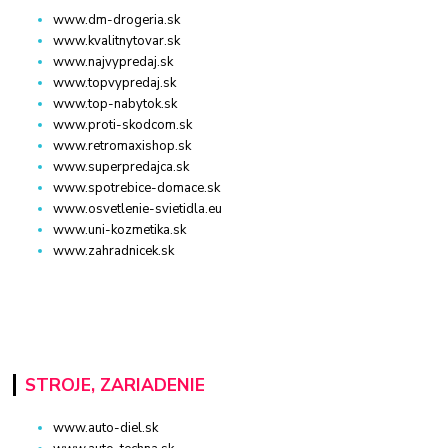
www.dm-drogeria.sk
www.kvalitnytovar.sk
www.najvypredaj.sk
www.topvypredaj.sk
www.top-nabytok.sk
www.proti-skodcom.sk
www.retromaxishop.sk
www.superpredajca.sk
www.spotrebice-domace.sk
www.osvetlenie-svietidla.eu
www.uni-kozmetika.sk
www.zahradnicek.sk
STROJE, ZARIADENIE
www.auto-diel.sk