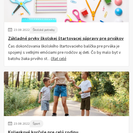
23
.
08
.
2022
Školské potreby
Základné prvky školskej štartovacej súpravy pre prvákov
Čas dokončovania školského štartovacieho balíčka pre prváka je
spojený s veľkými emóciami pre rodičov aj deti. Čo by malo byť v
batohu žiaka prvého st...
čítať celé
23
.
08
.
2022
Šport
Kolieskové korčule pre celú rodinu