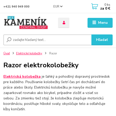
0
ks
EUR
+421 940 949 000
za
0 €
Menu
Hľadať
Úvod
Elektrické kolobežky
Razor
Razor elektrokolobežky
Elektrická kolobežka
je ľahký a pohodlný dopravný prostriedok
pre každého. Používanie kolobežky šetrí čas pri dochádzaní do
práce alebo školy. Elektrickú kolobežku je navyše možné
zaparkovať rovnako ako bicykel, prípadne zložiť a vziať so
sebou. Za zmienku tiež stojí, že kolobežka zlepšuje motorickú
koordináciu, posilňuje hlboké svaly, okysličuje telo a odľahčuje
kĺby končatín.