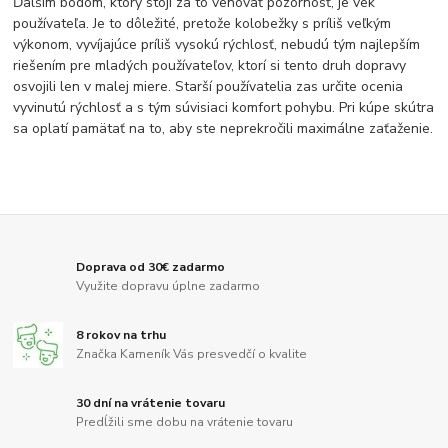
Ďalším bodom, ktorý stojí za to venovať pozornosť, je vek
používateľa. Je to dôležité, pretože kolobežky s príliš veľkým
výkonom, vyvíjajúce príliš vysokú rýchlosť, nebudú tým najlepším
riešením pre mladých používateľov, ktorí si tento druh dopravy
osvojili len v malej miere. Starší používatelia zas určite ocenia
vyvinutú rýchlosť a s tým súvisiaci komfort pohybu. Pri kúpe skútra
sa oplatí pamätať na to, aby ste neprekročili maximálne zaťaženie.
Doprava od 30€ zadarmo
Využite dopravu úplne zadarmo
8 rokov na trhu
Značka Kameník Vás presvedčí o kvalite
30 dní na vrátenie tovaru
Predĺžili sme dobu na vrátenie tovaru