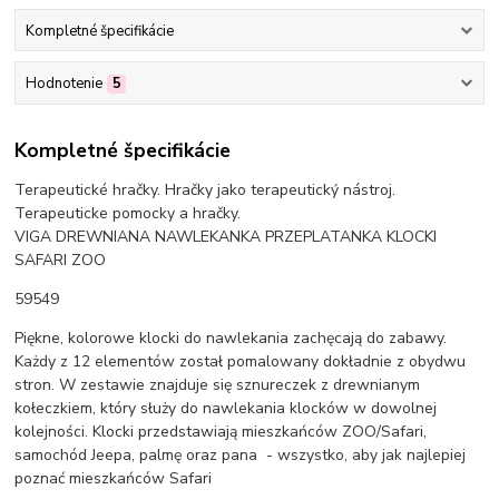
Kompletné špecifikácie
Hodnotenie
5
Kompletné špecifikácie
Terapeutické hračky. Hračky jako terapeutický nástroj.
Terapeuticke pomocky a hračky.
VIGA DREWNIANA NAWLEKANKA PRZEPLATANKA KLOCKI
SAFARI ZOO
59549
Piękne, kolorowe klocki do nawlekania zachęcają do zabawy.
Każdy z 12 elementów został pomalowany dokładnie z obydwu
stron. W zestawie znajduje się sznureczek z drewnianym
kołeczkiem, który służy do nawlekania klocków w dowolnej
kolejności. Klocki przedstawiają mieszkańców ZOO/Safari,
samochód Jeepa, palmę oraz pana - wszystko, aby jak najlepiej
poznać mieszkańców Safari