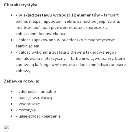
Charakterystyka:
- w skład zestawu wchodzi 12 elementów
- lampart,
palma, małpa, hipopotam, zebra, samochód jeep, żyrafa,
miś, lew, słoń, pan przewodnik oraz sznureczek z
kołeczkiem do nawlekania
- całość zapakowana w pudełeczko z magnetycznym
zamknięciem
- całość wykonana została z drewna lakierowanego i
pomalowana nietoksycznymi farbami w żywe barwy, które
zadowolą każdego użytkownika i dadzą mnóstwo radości z
zabawy.
Zabawka rozwija:
- zdolności manualne
- pamięć wzrokową
- wyobraźnię
- motorykę
- umiejętność kojarzenia