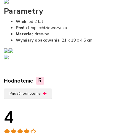
Parametry
Wiek
: od 2 lat
Płeć
: chłopiec/dziewczynka
Materiał
: drewno
Wymiary opakowania
: 21 x 19 x 4,5 cm
Hodnotenie
5
Pridať hodnotenie
4