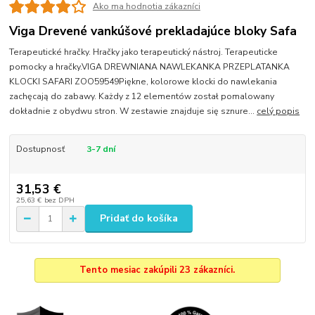
Ako ma hodnotia zákazníci
Viga Drevené vankúšové prekladajúce bloky Safa
Terapeutické hračky. Hračky jako terapeutický nástroj. Terapeuticke
pomocky a hračky.VIGA DREWNIANA NAWLEKANKA PRZEPLATANKA
KLOCKI SAFARI ZOO59549Piękne, kolorowe klocki do nawlekania
zachęcają do zabawy. Każdy z 12 elementów został pomalowany
dokładnie z obydwu stron. W zestawie znajduje się sznure...
celý popis
Dostupnosť
3-7 dní
31,53 €
25,63 €
bez DPH
Pridať do košíka
Tento mesiac zakúpili 23 zákazníci.