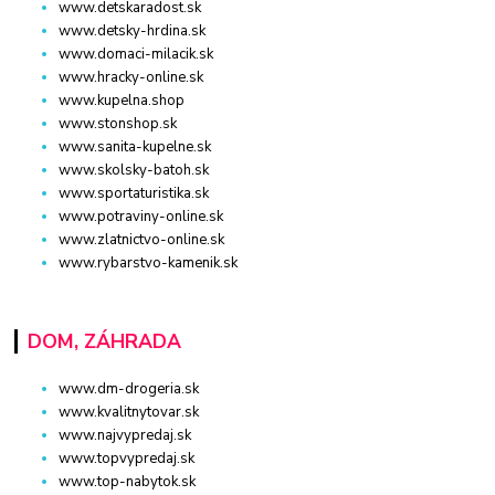
www.detskaradost.sk
www.detsky-hrdina.sk
www.domaci-milacik.sk
www.hracky-online.sk
www.kupelna.shop
www.stonshop.sk
www.sanita-kupelne.sk
www.skolsky-batoh.sk
www.sportaturistika.sk
www.potraviny-online.sk
www.zlatnictvo-online.sk
www.rybarstvo-kamenik.sk
DOM, ZÁHRADA
www.dm-drogeria.sk
www.kvalitnytovar.sk
www.najvypredaj.sk
www.topvypredaj.sk
www.top-nabytok.sk