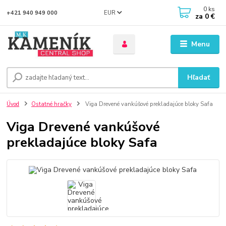
0
ks
EUR
+421 940 949 000
za
0 €
Menu
Hľadať
Úvod
Ostatné hračky
Viga Drevené vankúšové prekladajúce bloky Safa
Viga Drevené vankúšové
prekladajúce bloky Safa