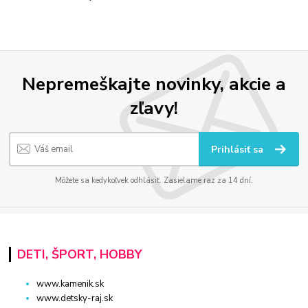
Nepremeškajte novinky, akcie a
zľavy!
Prihlásiť sa
Môžete sa kedykoľvek odhlásiť. Zasielame raz za 14 dní.
DETI, ŠPORT, HOBBY
www.kamenik.sk
www.detsky-raj.sk