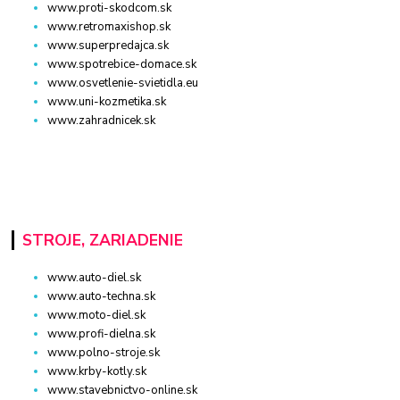
www.proti-skodcom.sk
www.retromaxishop.sk
www.superpredajca.sk
www.spotrebice-domace.sk
www.osvetlenie-svietidla.eu
www.uni-kozmetika.sk
www.zahradnicek.sk
STROJE, ZARIADENIE
www.auto-diel.sk
www.auto-techna.sk
www.moto-diel.sk
www.profi-dielna.sk
www.polno-stroje.sk
www.krby-kotly.sk
www.stavebnictvo-online.sk