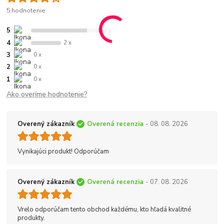
5 hodnotenie
5
3 x
4
2 x
3
0 x
2
0 x
1
0 x
Ako overíme hodnotenie?
Overený zákazník
Overená recenzia
- 08. 08. 2026
Vynikajúci produkt! Odporúčam
Overený zákazník
Overená recenzia
- 07. 08. 2026
Vrelo odporúčam tento obchod každému, kto hľadá kvalitné
produkty.